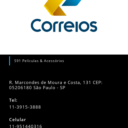
S91 Películas & Acessórios
R. Marcondes de Moura e Costa, 131 CEP:
05206180 São Paulo - SP
Tel:
11-3915-3888
Celular
11-951440316