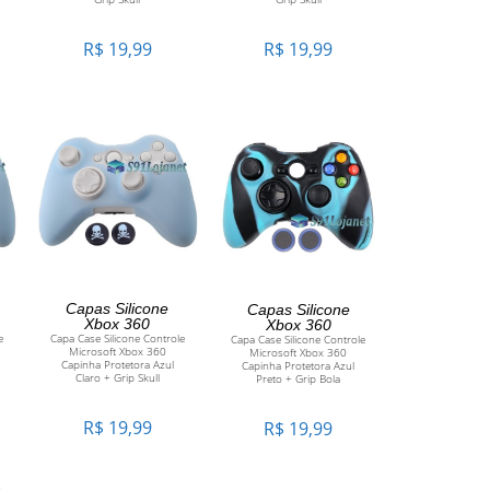
R$
19,99
R$
19,99
ADICIONAR AO
ADICIONAR AO
Capas Silicone
Capas Silicone
Xbox 360
Xbox 360
e
Capa Case Silicone Controle
Capa Case Silicone Controle
CARRINHO
CARRINHO
Microsoft Xbox 360
Microsoft Xbox 360
Capinha Protetora Azul
Capinha Protetora Azul
Claro + Grip Skull
Preto + Grip Bola
R$
19,99
R$
19,99