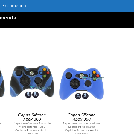
ar Encomenda
omenda
ADICIONAR AO
ADICIONAR AO
Capas Silicone
Capas Silicone
Xbox 360
Xbox 360
e
Capa Case Silicone Controle
Capa Case Silicone Controle
CARRINHO
CARRINHO
Microsoft Xbox 360
Microsoft Xbox 360
Capinha Protetora Azul +
Capinha Protetora Azul +
Grip Skull
Grip Skull