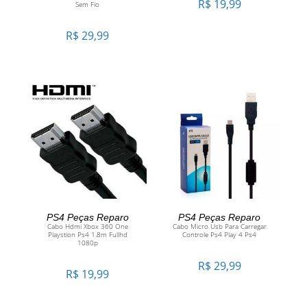
CARRINHO
R$
19,99
Sem Fio
R$
29,99
ADICIONAR AO
ADICIONAR AO
PS4 Peças Reparo
PS4 Peças Reparo
Cabo Hdmi Xbox 360 One
Cabo Micro Usb Para Carregar
Playstion Ps4 1.8m Fullhd
Controle Ps4 Play 4 Ps4
CARRINHO
CARRINHO
1080p
R$
29,99
R$
19,99