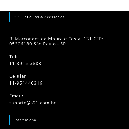
S91 Películas & Acessórios
R. Marcondes de Moura e Costa, 131 CEP:
05206180 São Paulo - SP
Tel:
11-3915-3888
Celular
11-951440316
Abre
Email:
em
Abre
suporte@s91.com.br
seu
em
seu
aplicativo
aplicativo
Institucional