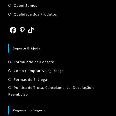
Abre
Quem Somos
em
Abre
Qualidade dos Produtos
uma
em
nova
uma
aba
nova
Abre
Abre
Abre
aba
em
em
em
Suporte & Ajuda
uma
uma
uma
Abre
nova
nova
nova
Formulário de Contato
em
aba
aba
aba
Abre
Como Comprar & Segurança
uma
em
Abre
Formas de Entrega
nova
uma
em
Abr
Política de Troca, Cancelamento, Devolução e
aba
nova
uma
Reembolso
em
aba
nova
um
aba
nov
Pagamento Seguro