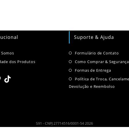
tucional
Suporte & Ajuda
Abre
Abre
 Somos
Formulário de Contato
em
em
Abre
dade dos Produtos
Como Comprar & Seguranç
uma
uma
em
Abre
Formas de Entrega
nova
nova
uma
em
Política de Troca, Cancelam
aba
aba
nova
uma
Devolução e Reembolso
re
Abre
aba
nova
m
em
aba
ma
uma
va
nova
ba
aba
S91 - CNPJ 27714516/0001-54 2026