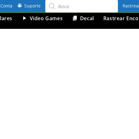
Pesquisar
produtos
Conta
Suporte
Rastre
lares
Video Games
Decal
Rastrear Enc