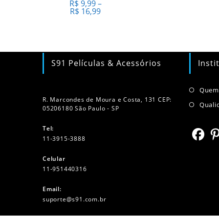
R$
9,99
–
podem
Faixa
R$
16,99
ser
de
escolhidas
preço:
na
R$ 9,99
página
através
do
R$ 16,99
produto
S91 Películas & Acessórios
Insti
Quem
R. Marcondes de Moura e Costa, 131 CEP:
Quali
05206180 São Paulo - SP
Tel:
11-3915-3888
Abre
Ab
Celular
em
e
11-951440316
Abre
uma
u
Email:
em
nova
no
Abre
suporte@s91.com.br
seu
aba
a
em
seu