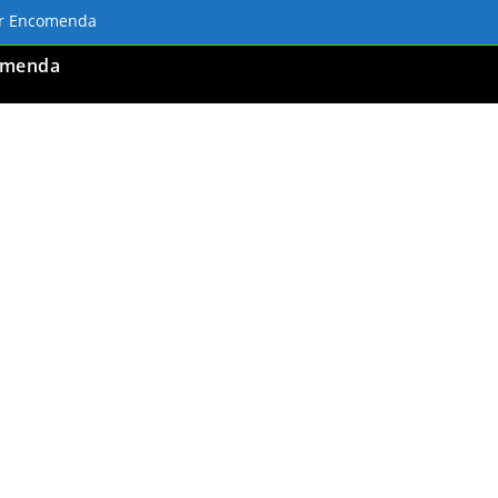
ar Encomenda
omenda