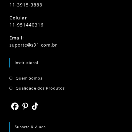
11-3915-3888
Celular
11-951440316
Abre
Email:
em
Abre
suporte@s91.com.br
seu
em
seu
aplicativo
aplicativo
Institucional
Abre
Quem Somos
em
Abre
Qualidade dos Produtos
uma
em
nova
uma
aba
nova
Abre
Abre
Abre
aba
em
em
em
Suporte & Ajuda