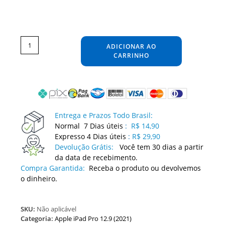
Película
Apple
iPad
ADICIONAR AO
Pro
12.9
(2021)
CARRINHO
Adesivo
Skin
Protetora
Anti-
risco
Segurança
Contra
Arranhões
Guard
quantidade
Entrega e Prazos Todo Brasil:
Normal 7 Dias úteis
:
R$ 14,90
Expresso 4 Dias úteis
:
R$ 29,90
Devolução Grátis:
Você tem 30 dias a partir
da data de recebimento.
Compra Garantida:
Receba o produto ou devolvemos
o dinheiro.
SKU:
Não aplicável
Categoria:
Apple iPad Pro 12.9 (2021)