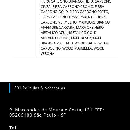
FIBRA CARBONO BRANCO, FIBRA CARBONO
CINZA, FIBRA CARBONO CROMO, FIBRA
CARBONO GOLD, FIBRA CARBONO PRETO,
FIBRA CARBONO TRANSPARENTE, FIBRA
CARBONO VERMELHO, MARMORE BIANCO,
MARMORE CARRARA, MARMORE NERO,
METALICO AZUL, METALICO GOLD,
METALICO VERDE, PIXEL BLACK, PIXEL
BRANCO, PIXEL RED, WOOD CADIZ, WOOD
CAPUCCINO, WOOD MARBELLA, WOOD
VERONA
S91 Películas & Acessórios
R. Marcondes de Moura e Costa, 131 CEP:
05206180 São Paulo - SP
Tel: