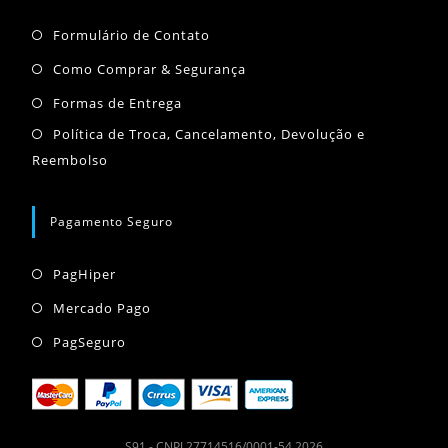
uma
uma
uma
Abre
nova
nova
nova
Formulário de Contato
em
aba
aba
aba
Abre
Como Comprar & Segurança
uma
em
Abre
Formas de Entrega
nova
uma
em
Abr
Política de Troca, Cancelamento, Devolução e
aba
nova
uma
Reembolso
em
aba
nova
um
aba
nov
Pagamento Seguro
aba
Abre
PagHiper
em
Abre
Mercado Pago
uma
em
Abre
PagSeguro
nova
uma
em
aba
nova
uma
aba
nova
S91 - CNPJ 27714516/0001-54 2026