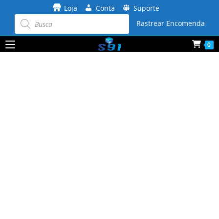
Ir
Loja
Conta
Suporte
para
Pesquisar
produtos
Rastrear Encomenda
o
conteúdo
0