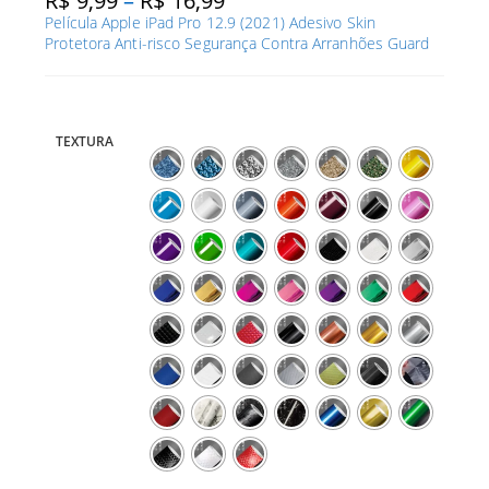
R$
9,99
–
R$
16,99
de
Película Apple iPad Pro 12.9 (2021) Adesivo Skin
preço:
R$ 9,99
Protetora Anti-risco Segurança Contra Arranhões Guard
através
R$ 16,99
TEXTURA