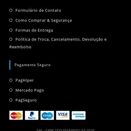
uma
uma
uma
Abre
nova
nova
nova
Formulário de Contato
em
aba
aba
aba
Abre
Como Comprar & Segurança
uma
em
Abre
Formas de Entrega
nova
uma
em
Abr
Política de Troca, Cancelamento, Devolução e
aba
nova
uma
Reembolso
em
aba
nova
um
aba
nov
Pagamento Seguro
aba
Abre
PagHiper
em
Abre
Mercado Pago
uma
em
Abre
PagSeguro
nova
uma
em
aba
nova
uma
aba
nova
S91 - CNPJ 27714516/0001-54 2026