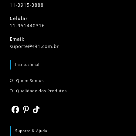
11-3915-3888
Celular
11-951440316
Abre
Email:
em
Abre
suporte@s91.com.br
seu
em
seu
aplicativo
aplicativo
Institucional
Abre
Quem Somos
em
Abre
Qualidade dos Produtos
uma
em
nova
uma
aba
nova
Abre
Abre
Abre
aba
em
em
em
Suporte & Ajuda