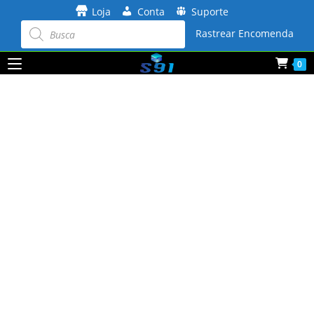
Ir
Loja
Conta
Suporte
para
Pesquisar
produtos
Rastrear Encomenda
o
conteúdo
0