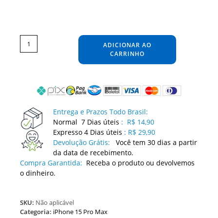
Película
Apple
iPhone
ADICIONAR AO
15
Pro
Max
CARRINHO
Adesivo
Skin
Protetora
Anti-
risco
Segurança
Contra
Arranhões
Guard
quantidade
Entrega e Prazos Todo Brasil:
Normal 7 Dias úteis
:
R$ 14,90
Expresso 4 Dias úteis
:
R$ 29,90
Devolução Grátis:
Você tem 30 dias a partir
da data de recebimento.
Compra Garantida:
Receba o produto ou devolvemos
o dinheiro.
SKU:
Não aplicável
Categoria:
iPhone 15 Pro Max