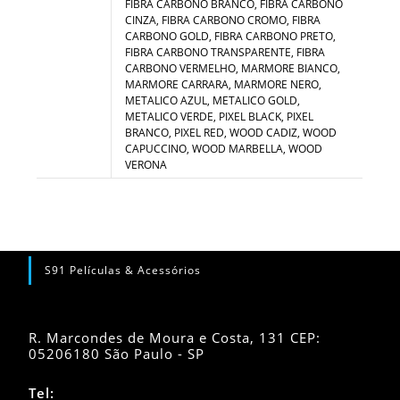
FIBRA CARBONO BRANCO, FIBRA CARBONO
CINZA, FIBRA CARBONO CROMO, FIBRA
CARBONO GOLD, FIBRA CARBONO PRETO,
FIBRA CARBONO TRANSPARENTE, FIBRA
CARBONO VERMELHO, MARMORE BIANCO,
MARMORE CARRARA, MARMORE NERO,
METALICO AZUL, METALICO GOLD,
METALICO VERDE, PIXEL BLACK, PIXEL
BRANCO, PIXEL RED, WOOD CADIZ, WOOD
CAPUCCINO, WOOD MARBELLA, WOOD
VERONA
S91 Películas & Acessórios
R. Marcondes de Moura e Costa, 131 CEP:
05206180 São Paulo - SP
Tel: