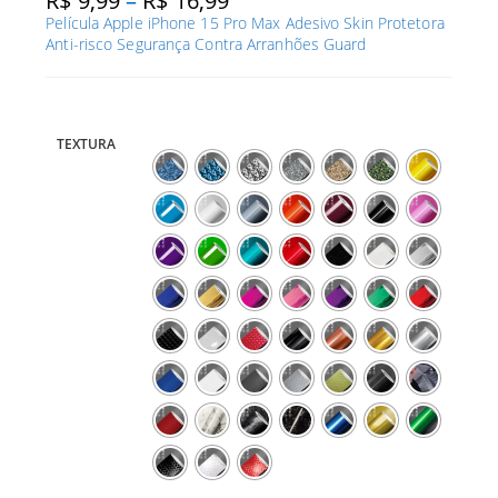
R$
9,99
–
R$
16,99
de
Película Apple iPhone 15 Pro Max Adesivo Skin Protetora
preço:
R$ 9,99
Anti-risco Segurança Contra Arranhões Guard
através
R$ 16,99
TEXTURA