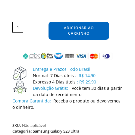
Película
Samsung
Galaxy
ADICIONAR AO
S23
Ultra
Adesivo
CARRINHO
Skin
Protetora
Anti
risco
Segurança
Contra
Arranhões
Guard
quantidade
Entrega e Prazos Todo Brasil:
Normal 7 Dias úteis
:
R$ 14,90
Expresso 4 Dias úteis
:
R$ 29,90
Devolução Grátis:
Você tem 30 dias a partir
da data de recebimento.
Compra Garantida:
Receba o produto ou devolvemos
o dinheiro.
SKU:
Não aplicável
Categoria:
Samsung Galaxy S23 Ultra