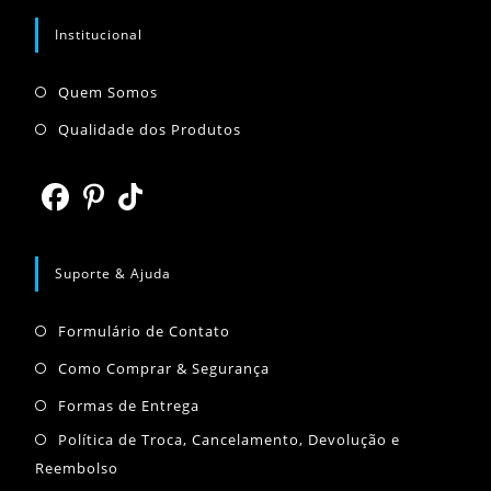
seu
aplicativo
aplicativo
Institucional
Abre
Quem Somos
em
Abre
Qualidade dos Produtos
uma
em
nova
uma
aba
nova
Abre
Abre
Abre
aba
em
em
em
Suporte & Ajuda
uma
uma
uma
Abre
nova
nova
nova
Formulário de Contato
em
aba
aba
aba
Abre
Como Comprar & Segurança
uma
em
Abre
Formas de Entrega
nova
uma
em
Abr
Política de Troca, Cancelamento, Devolução e
aba
nova
uma
Reembolso
em
aba