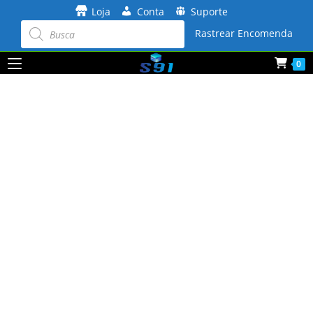
Ir
Loja
Conta
Suporte
para
Pesquisar
produtos
Rastrear Encomenda
o
conteúdo
0