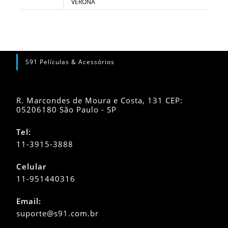
VERONA
S91 Películas & Acessórios
R. Marcondes de Moura e Costa, 131 CEP:
05206180 São Paulo - SP
Tel:
11-3915-3888
Celular
11-951440316
Abre
Email:
em
Abre
suporte@s91.com.br
seu
em