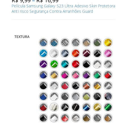
R$
9,99
–
R$
16,99
de
Película Samsung Galaxy S23 Ultra Adesivo Skin Protetora
preço:
R$ 9,99
Anti risco Segurança Contra Arranhões Guard
através
R$ 16,99
TEXTURA