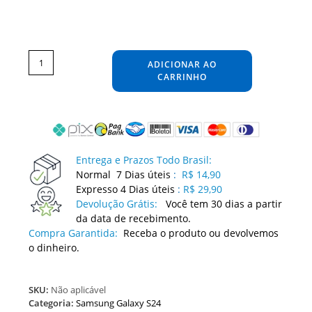
Película
Samsung
Galaxy
ADICIONAR AO
S24
Adesivo
Skin
CARRINHO
Protetora
Anti
risco
Segurança
Contra
Arranhões
Guard
quantidade
Entrega e Prazos Todo Brasil:
Normal 7 Dias úteis
:
R$ 14,90
Expresso 4 Dias úteis
:
R$ 29,90
Devolução Grátis:
Você tem 30 dias a partir
da data de recebimento.
Compra Garantida:
Receba o produto ou devolvemos
o dinheiro.
SKU:
Não aplicável
Categoria:
Samsung Galaxy S24