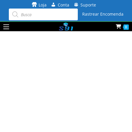
Ir
Loja
Conta
Suporte
para
Pesquisar
produtos
Rastrear Encomenda
o
conteúdo
0