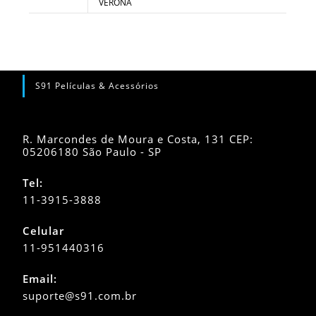
VERONA
S91 Películas & Acessórios
R. Marcondes de Moura e Costa, 131 CEP:
05206180 São Paulo - SP
Tel:
11-3915-3888
Celular
11-951440316
Abre
Email:
em
Abre
suporte@s91.com.br
seu
em