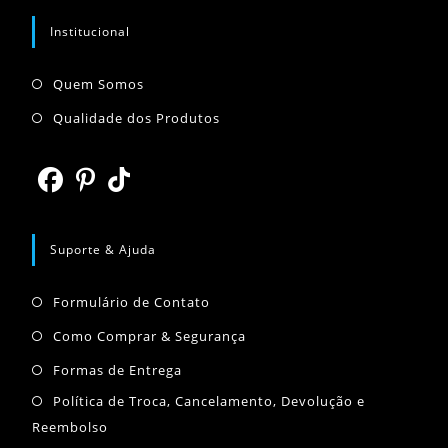
seu
aplicativo
aplicativo
Institucional
Abre
Quem Somos
em
Abre
Qualidade dos Produtos
uma
em
nova
uma
aba
nova
Abre
Abre
Abre
aba
em
em
em
Suporte & Ajuda
uma
uma
uma
Abre
nova
nova
nova
Formulário de Contato
em
aba
aba
aba
Abre
Como Comprar & Segurança
uma
em
Abre
Formas de Entrega
nova
uma
em
Abr
Política de Troca, Cancelamento, Devolução e
aba
nova
uma
Reembolso
em
aba