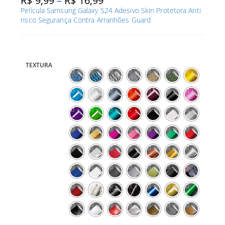
R$
9,99
–
R$
16,99
de
Película Samsung Galaxy S24 Adesivo Skin Protetora Anti
preço:
R$ 9,99
risco Segurança Contra Arranhões Guard
através
R$ 16,99
TEXTURA