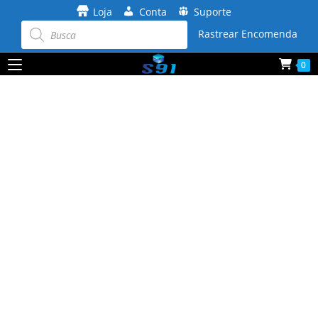
Ir
Loja
Conta
Suporte
para
Pesquisar
produtos
Rastrear Encomenda
o
conteúdo
0