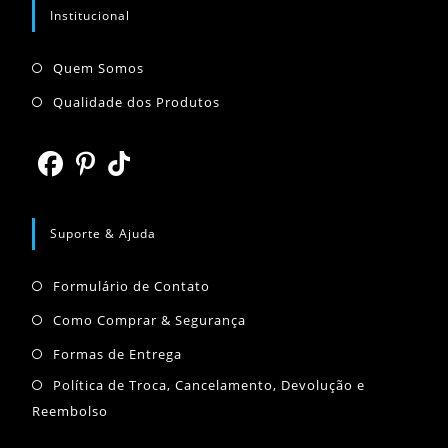
aplicativo
Institucional
Abre
Quem Somos
em
Abre
Qualidade dos Produtos
uma
em
nova
uma
aba
nova
Abre
Abre
Abre
aba
em
em
em
Suporte & Ajuda
uma
uma
uma
Abre
nova
nova
nova
Formulário de Contato
em
aba
aba
aba
Abre
Como Comprar & Segurança
uma
em
Abre
Formas de Entrega
nova
uma
em
Abr
Política de Troca, Cancelamento, Devolução e
aba
nova
uma
Reembolso
em
aba
nova
um