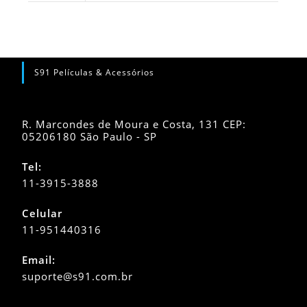
S91 Películas & Acessórios
R. Marcondes de Moura e Costa, 131 CEP:
05206180 São Paulo - SP
Tel:
11-3915-3888
Celular
11-951440316
Abre
Email:
em
Abre
suporte@s91.com.br
seu
em
seu
aplicativo