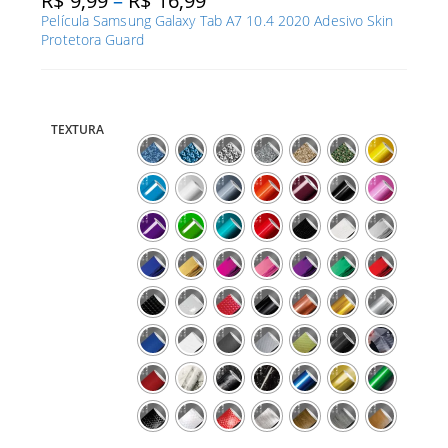
R$
9,99
–
R$
16,99
de
Película Samsung Galaxy Tab A7 10.4 2020 Adesivo Skin
preço:
R$ 9,99
Protetora Guard
através
R$ 16,99
TEXTURA