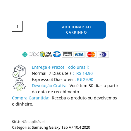
Película
Samsung
Galaxy
ADICIONAR AO
Tab
A7
10.4
CARRINHO
2020
Adesivo
Skin
Protetora
Guard
quantidade
Entrega e Prazos Todo Brasil:
Normal 7 Dias úteis
:
R$ 14,90
Expresso 4 Dias úteis
:
R$ 29,90
Devolução Grátis:
Você tem 30 dias a partir
da data de recebimento.
Compra Garantida:
Receba o produto ou devolvemos
o dinheiro.
SKU:
Não aplicável
Categoria:
Samsung Galaxy Tab A7 10.4 2020