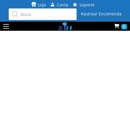
Ir
Loja
Conta
Suporte
para
Pesquisar
produtos
Rastrear Encomenda
o
conteúdo
0