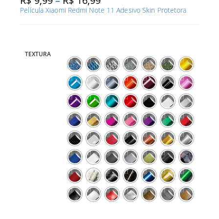
R$
9,99
–
R$
16,99
de
Película Xiaomi Redmi Note 11 Adesivo Skin Protetora
preço:
R$ 9,99
através
R$ 16,99
TEXTURA