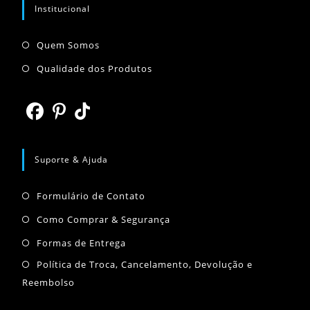
aplicativo
Institucional
Abre
Quem Somos
em
Abre
Qualidade dos Produtos
uma
em
nova
uma
aba
nova
Abre
Abre
Abre
aba
em
em
em
Suporte & Ajuda
uma
uma
uma
Abre
nova
nova
nova
Formulário de Contato
em
aba
aba
aba
Abre
Como Comprar & Segurança
uma
em
Abre
Formas de Entrega
nova
uma
em
Abr
Política de Troca, Cancelamento, Devolução e
aba
nova
uma
Reembolso
em
aba
nova
um