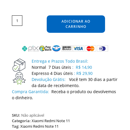
Película
Xiaomi
Redmi
ADICIONAR AO
Note
11
Adesivo
CARRINHO
Skin
Protetora
quantidade
Entrega e Prazos Todo Brasil:
Normal 7 Dias úteis
:
R$ 14,90
Expresso 4 Dias úteis
:
R$ 29,90
Devolução Grátis:
Você tem 30 dias a partir
da data de recebimento.
Compra Garantida:
Receba o produto ou devolvemos
o dinheiro.
SKU:
Não aplicável
Categoria:
Xiaomi Redmi Note 11
Tag:
Xiaomi Redmi Note 11