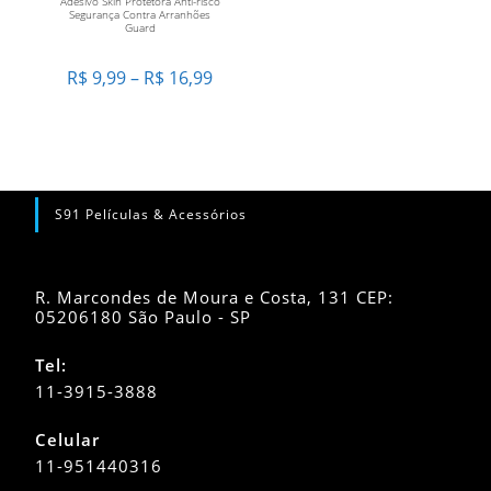
Adesivo Skin Protetora Anti-risco
variantes.
Segurança Contra Arranhões
As
Guard
opções
podem
ser
Faixa
R$
9,99
–
R$
16,99
escolhidas
de
na
preço:
página
R$ 9,99
do
através
produto
R$ 16,99
S91 Películas & Acessórios
R. Marcondes de Moura e Costa, 131 CEP:
05206180 São Paulo - SP
Tel:
11-3915-3888
Celular
11-951440316
Abre