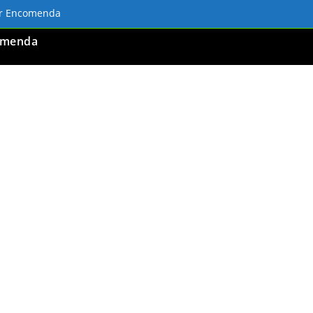
ar Encomenda
omenda