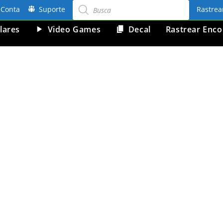
Pesquisar
produtos
Conta
Suporte
Rastre
lares
Video Games
Decal
Rastrear Enc