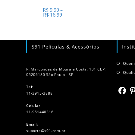
podem
ser
R$
9,99
–
escolhidas
Faixa
R$
16,99
na
de
página
preço:
do
R$ 9,99
produto
através
R$ 16,99
S91 Películas & Acessórios
Insti
Quem
R. Marcondes de Moura e Costa, 131 CEP:
Quali
05206180 São Paulo - SP
Tel:
11-3915-3888
Abre
Ab
Celular
em
e
11-951440316
Abre
uma
u
Email:
em
nova
no
Abre
suporte@s91.com.br