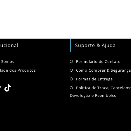
tucional
Suporte & Ajuda
Abre
Abre
 Somos
Formulário de Contato
em
em
Abre
dade dos Produtos
Como Comprar & Seguranç
uma
uma
em
Abre
Formas de Entrega
nova
nova
uma
em
Política de Troca, Cancelam
aba
aba
nova
uma
Devolução e Reembolso
re
Abre
aba
nova
m
em
aba
ma
uma
va
nova