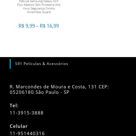
Película Samsung Galaxy S23
variantes.
Plus Adesivo Skin Protetora Anti
As
risco Segurança Contra
opções
Arranhões Guard
podem
ser
escolhidas
Faixa
R$
9,99
–
R$
16,99
na
de
página
preço:
do
R$ 9,99
produto
através
R$ 16,99
S91 Películas & Acessórios
R. Marcondes de Moura e Costa, 131 CEP:
05206180 São Paulo - SP
Tel:
11-3915-3888
Celular
11-951440316