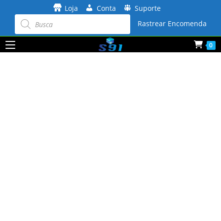
Ir
Loja
Conta
Suporte
para
Pesquisar
produtos
Rastrear Encomenda
o
conteúdo
0