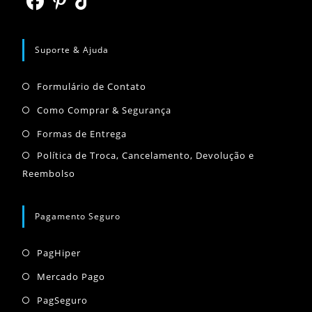
aba
nova
Abre
Abre
Abre
aba
em
em
em
Suporte & Ajuda
uma
uma
uma
Abre
nova
nova
nova
Formulário de Contato
em
aba
aba
aba
Abre
Como Comprar & Segurança
uma
em
Abre
Formas de Entrega
nova
uma
em
Abr
Política de Troca, Cancelamento, Devolução e
aba
nova
uma
Reembolso
em
aba
nova
um
aba
nov
Pagamento Seguro
aba
Abre
PagHiper
em
Abre
Mercado Pago
uma
em
Abre
PagSeguro
nova