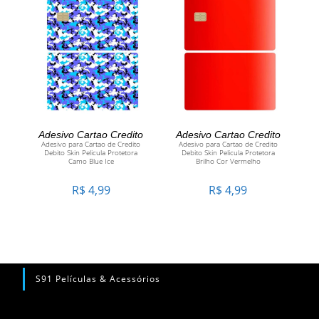
ADICIONAR AO CARRINHO
ADICIONAR AO CARRINHO
Adesivo Cartao Credito
Adesivo Cartao Credito
Adesivo para Cartao de Credito
Adesivo para Cartao de Credito
Debito Skin Pelicula Protetora
Debito Skin Pelicula Protetora
Camo Blue Ice
Brilho Cor Vermelho
R$
4,99
R$
4,99
S91 Películas & Acessórios