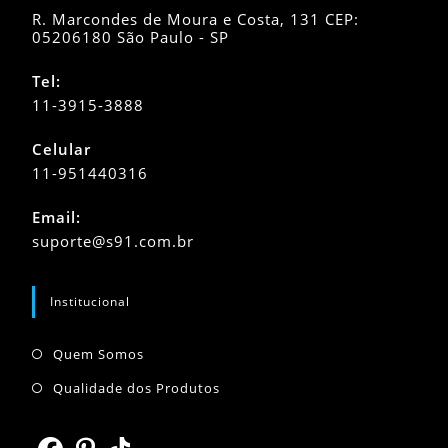
R. Marcondes de Moura e Costa, 131 CEP:
05206180 São Paulo - SP
Tel:
11-3915-3888
Celular
11-951440316
Abre
Email:
em
Abre
suporte@s91.com.br
seu
em
seu
aplicativo
aplicativo
Institucional
Abre
Quem Somos
em
Abre
Qualidade dos Produtos
uma
em
nova
uma