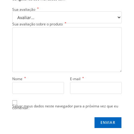
*
Sua avaliação
*
Sua avaliação sobre o produto
*
*
Nome
E-mail
Salvar meus dados neste navegador para a próxima vez que eu
comentar.