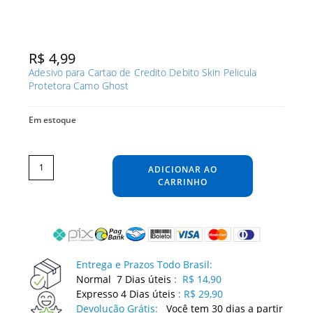
R$
4,99
Adesivo para Cartao de Credito Debito Skin Pelicula
Protetora Camo Ghost
Em estoque
Adesivo
para
Cartao
ADICIONAR AO
de
Credito
Debito
CARRINHO
Skin
Pelicula
Protetora
Camo
Ghost
quantidade
Entrega e Prazos Todo Brasil:
Normal 7 Dias úteis
:
R$ 14,90
Expresso 4 Dias úteis
:
R$ 29,90
Devolução Grátis:
Você tem 30 dias a partir