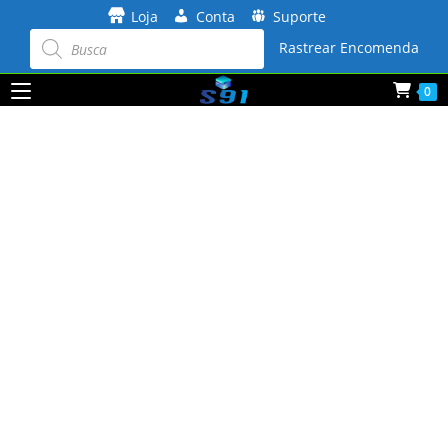
Ir
Loja
Conta
Suporte
para
Pesquisar
produtos
Rastrear Encomenda
o
conteúdo
0