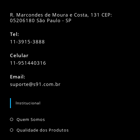
R. Marcondes de Moura e Costa, 131 CEP:
05206180 São Paulo - SP
Tel:
11-3915-3888
Celular
11-951440316
Abre
Email:
em
Abre
suporte@s91.com.br
seu
em
seu
aplicativo
aplicativo
Institucional
Abre
Quem Somos
em
Abre
Qualidade dos Produtos
uma
em