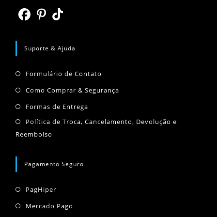
nova
uma
aba
nova
Abre
Abre
Abre
aba
em
em
em
Suporte & Ajuda
uma
uma
uma
Abre
nova
nova
nova
Formulário de Contato
em
aba
aba
aba
Abre
Como Comprar & Segurança
uma
em
Abre
Formas de Entrega
nova
uma
em
Abr
Política de Troca, Cancelamento, Devolução e
aba
nova
uma
Reembolso
em
aba
nova
um
aba
nov
Pagamento Seguro
aba
Abre
PagHiper
em
Abre
Mercado Pago
uma