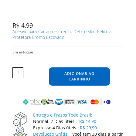
R$
4,99
Adesivo para Cartao de Credito Debito Skin Pelicula
Protetora Cromo Escovado
Em estoque
Adesivo
para
Cartao
ADICIONAR AO
de
Credito
Debito
CARRINHO
Skin
Pelicula
Protetora
Cromo
Escovado
quantidade
Entrega e Prazos Todo Brasil:
Normal 7 Dias úteis
:
R$ 14,90
Expresso 4 Dias úteis
:
R$ 29,90
Devolução Grátis:
Você tem 30 dias a partir