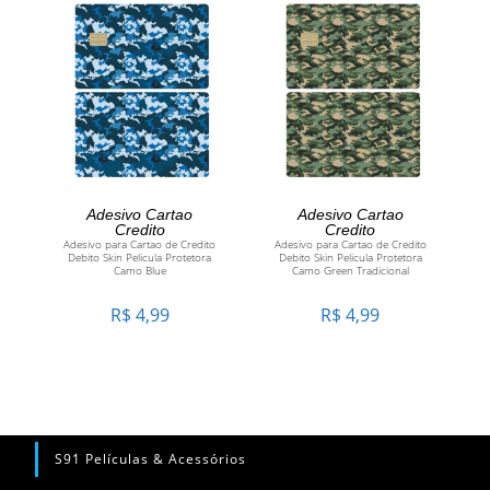
ADICIONAR AO
ADICIONAR AO
Adesivo Cartao
Adesivo Cartao
Credito
Credito
Adesivo para Cartao de Credito
Adesivo para Cartao de Credito
CARRINHO
CARRINHO
Debito Skin Pelicula Protetora
Debito Skin Pelicula Protetora
Camo Blue
Camo Green Tradicional
R$
4,99
R$
4,99
S91 Películas & Acessórios