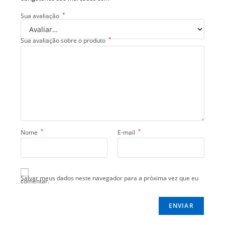
*
Sua avaliação
*
Sua avaliação sobre o produto
*
*
Nome
E-mail
Salvar meus dados neste navegador para a próxima vez que eu
comentar.