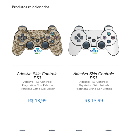
Produtos relacionados
ADICIONAR AO
ADICIONAR AO
Adesivo Skin Controle
Adesivo Skin Controle
PS3
PS3
Adesivo PS3 Controle
Adesivo PS3 Controle
CARRINHO
CARRINHO
Playstation Skin Pelicula
Playstation Skin Pelicula
Protetora Camo Digi Desert
Protetora Brilho Cor Branco
R$
13,99
R$
13,99