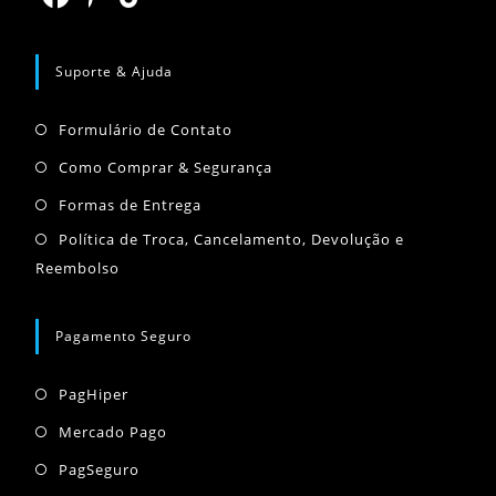
aba
nova
Abre
Abre
Abre
aba
em
em
em
Suporte & Ajuda
uma
uma
uma
Abre
nova
nova
nova
Formulário de Contato
em
aba
aba
aba
Abre
Como Comprar & Segurança
uma
em
Abre
Formas de Entrega
nova
uma
em
Abr
Política de Troca, Cancelamento, Devolução e
aba
nova
uma
Reembolso
em
aba
nova
um
aba
nov
Pagamento Seguro
aba
Abre
PagHiper
em
Abre
Mercado Pago
uma
em
Abre
PagSeguro
nova
uma