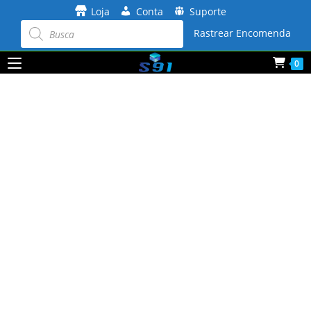
Ir
Loja
Conta
Suporte
para
Pesquisar
produtos
Rastrear Encomenda
o
conteúdo
0