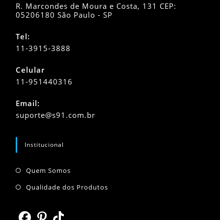
R. Marcondes de Moura e Costa, 131 CEP:
05206180 São Paulo - SP
Tel:
11-3915-3888
Celular
11-951440316
Abre
Email:
em
Abre
suporte@s91.com.br
seu
em
seu
aplicativo
aplicativo
Institucional
Abre
Quem Somos
em
Abre
Qualidade dos Produtos
uma
em
nova
uma