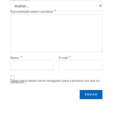
*
Sua avaliação sobre o produto
*
*
Nome
E-mail
Salvar meus dados neste navegador para a próxima vez que eu
comentar.