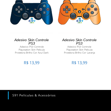
ADICIONAR AO
ADICIONAR AO
Adesivo Skin Controle
Adesivo Skin Controle
PS3
PS3
Adesivo PS3 Controle
Adesivo PS3 Controle
CARRINHO
CARRINHO
Playstation Skin Pelicula
Playstation Skin Pelicula
Protetora Brilho Cor Azul Dark
Protetora Brilho Cor Laranja
R$
13,99
R$
13,99
S91 Películas & Acessórios