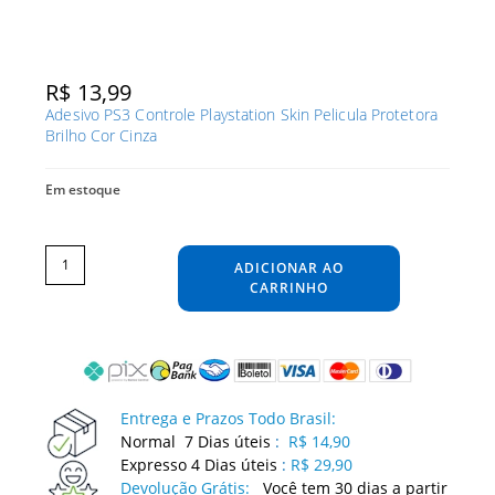
R$
13,99
Adesivo PS3 Controle Playstation Skin Pelicula Protetora
Brilho Cor Cinza
Em estoque
Adesivo
PS3
Controle
ADICIONAR AO
Playstation
Skin
Pelicula
CARRINHO
Protetora
Brilho
Cor
Cinza
quantidade
Entrega e Prazos Todo Brasil:
Normal 7 Dias úteis
:
R$ 14,90
Expresso 4 Dias úteis
:
R$ 29,90
Devolução Grátis:
Você tem 30 dias a partir