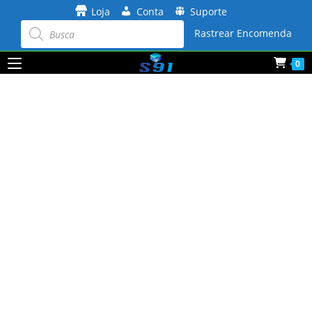
Ir
Loja
Conta
Suporte
para
Pesquisar
produtos
Rastrear Encomenda
o
conteúdo
0