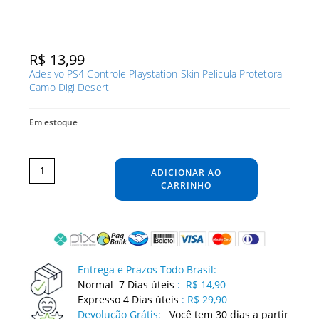
R$
13,99
Adesivo PS4 Controle Playstation Skin Pelicula Protetora
Camo Digi Desert
Em estoque
Adesivo
PS4
Controle
ADICIONAR AO
Playstation
Skin
Pelicula
CARRINHO
Protetora
Camo
Digi
Desert
quantidade
Entrega e Prazos Todo Brasil:
Normal 7 Dias úteis
:
R$ 14,90
Expresso 4 Dias úteis
:
R$ 29,90
Devolução Grátis:
Você tem 30 dias a partir