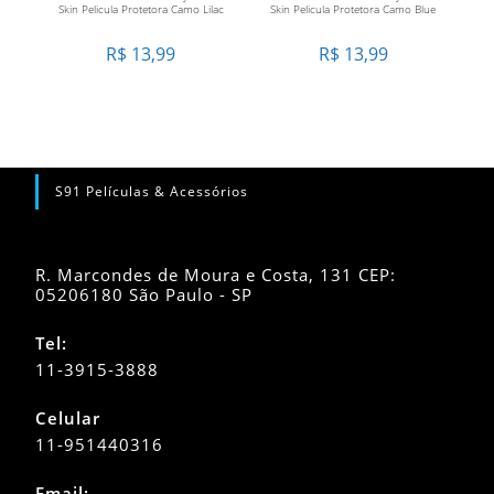
Skin Pelicula Protetora Camo Lilac
Skin Pelicula Protetora Camo Blue
R$
13,99
R$
13,99
S91 Películas & Acessórios
R. Marcondes de Moura e Costa, 131 CEP:
05206180 São Paulo - SP
Tel:
11-3915-3888
Celular
11-951440316
Abre
Email: