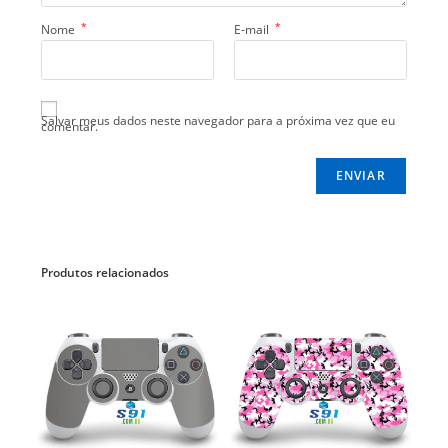
*
*
Nome
E-mail
Salvar meus dados neste navegador para a próxima vez que eu
comentar.
Produtos relacionados