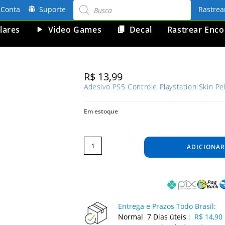
Pesquisar
produtos
Conta
Suporte
Rastre
lares
Video Games
Decal
Rastrear Enc
R$
13,99
Adesivo PS5 Controle Playstation Skin P
Em estoque
Adesivo
PS5
Controle
ADICIONAR
Playstation
Skin
Pelicula
Protetora
Camo
Green
quantidade
Entrega e Prazos Todo Brasil:
Normal 7 Dias úteis
:
R$ 14,90