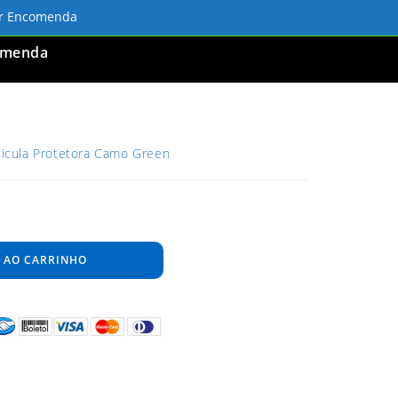
ar Encomenda
omenda
elicula Protetora Camo Green
 AO CARRINHO