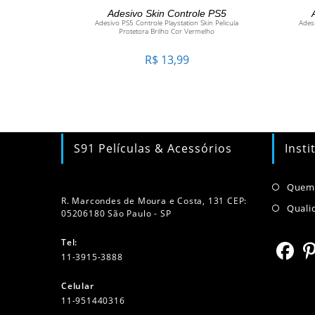
ADICIONAR AO CARRINHO
Adesivo Skin Controle PS5
Adesivo PS5 Controle Playstation Skin Pelicula
Adesi
Protetora Brilho Cor Vermelho
R$
13,99
S91 Películas & Acessórios
Insti
Quem
R. Marcondes de Moura e Costa, 131 CEP:
Quali
05206180 São Paulo - SP
Tel:
11-3915-3888
Abre
Ab
Celular
em
e
11-951440316