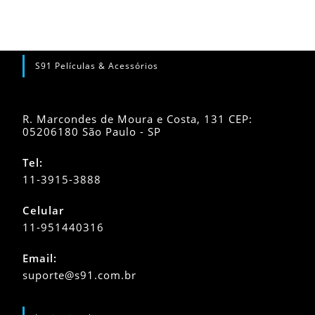
S91 Películas & Acessórios
R. Marcondes de Moura e Costa, 131 CEP:
05206180 São Paulo - SP
Tel:
11-3915-3888
Celular
11-951440316
Abre
Email:
em
Abre
suporte@s91.com.br
seu
em
seu
aplicativo
aplicativo