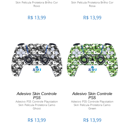
Skin Pelicula Protetora Brilho Cor
Skin Pelicula Protetora Brilho Cor
Roxo
Rosa
R$
13,99
R$
13,99
ADICIONAR AO CARRINHO
ADICIONAR AO CARRINHO
Adesivo Skin Controle
Adesivo Skin Controle
PS5
PS5
Adesivo PS5 Controle Playstation
Adesivo PS5 Controle Playstation
Skin Pelicula Protetora Camo
Skin Pelicula Protetora Camo
Ghost
Green
R$
13,99
R$
13,99