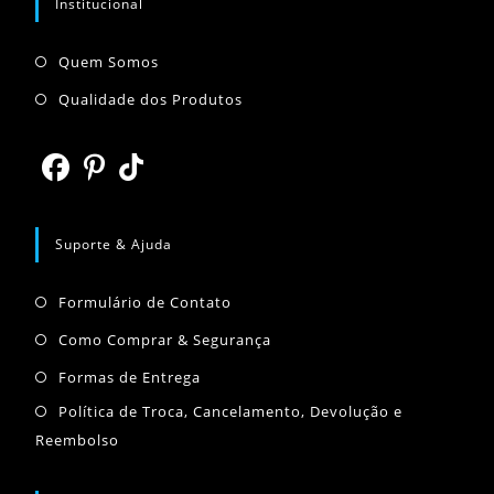
Institucional
Abre
Quem Somos
em
Abre
Qualidade dos Produtos
uma
em
nova
uma
aba
nova
Abre
Abre
Abre
aba
em
em
em
Suporte & Ajuda
uma
uma
uma
Abre
nova
nova
nova
Formulário de Contato
em
aba
aba
aba
Abre
Como Comprar & Segurança
uma
em
Abre
Formas de Entrega
nova
uma
em
Abr
Política de Troca, Cancelamento, Devolução e
aba
nova
uma
Reembolso
em
aba
nova
um