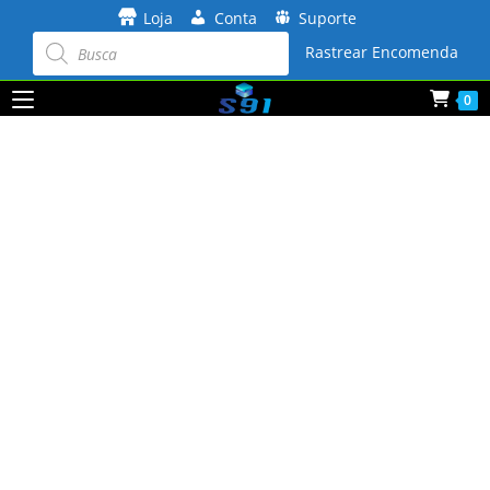
Ir
Loja
Conta
Suporte
para
Pesquisar
produtos
Rastrear Encomenda
o
conteúdo
0