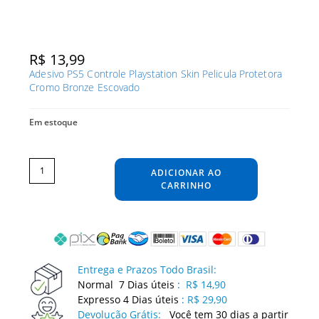
R$
13,99
Adesivo PS5 Controle Playstation Skin Pelicula Protetora
Cromo Bronze Escovado
Em estoque
Adesivo
PS5
Controle
ADICIONAR AO
Playstation
Skin
Pelicula
CARRINHO
Protetora
Cromo
Bronze
Escovado
quantidade
Entrega e Prazos Todo Brasil:
Normal 7 Dias úteis
:
R$ 14,90
Expresso 4 Dias úteis
:
R$ 29,90
Devolução Grátis:
Você tem 30 dias a partir