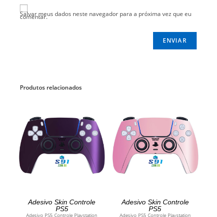
Salvar meus dados neste navegador para a próxima vez que eu
comentar.
Produtos relacionados
ADICIONAR AO CARRINHO
ADICIONAR AO CARRINHO
Adesivo Skin Controle
Adesivo Skin Controle
PS5
PS5
Adesivo PS5 Controle Playstation
Adesivo PS5 Controle Playstation