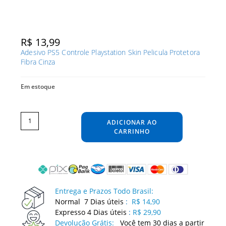
R$
13,99
Adesivo PS5 Controle Playstation Skin Pelicula Protetora
Fibra Cinza
Em estoque
Adesivo
PS5
Controle
ADICIONAR AO
Playstation
Skin
Pelicula
CARRINHO
Protetora
Fibra
Cinza
quantidade
Entrega e Prazos Todo Brasil:
Normal 7 Dias úteis
:
R$ 14,90
Expresso 4 Dias úteis
:
R$ 29,90
Devolução Grátis:
Você tem 30 dias a partir