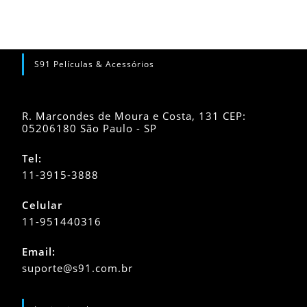
S91 Películas & Acessórios
R. Marcondes de Moura e Costa, 131 CEP:
05206180 São Paulo - SP
Tel:
11-3915-3888
Celular
11-951440316
Abre
Email:
em
Abre
suporte@s91.com.br
seu
em
seu
aplicativo
aplicativo