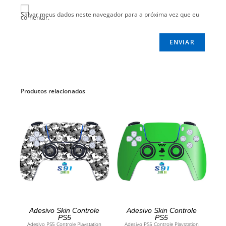
Salvar meus dados neste navegador para a próxima vez que eu
comentar.
Produtos relacionados
ADICIONAR AO CARRINHO
ADICIONAR AO CARRINHO
Adesivo Skin Controle
Adesivo Skin Controle
PS5
PS5
Adesivo PS5 Controle Playstation
Adesivo PS5 Controle Playstation