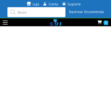
Ir
Loja
Conta
Suporte
para
Pesquisar
produtos
Rastrear Encomenda
o
conteúdo
0