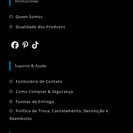
Institucional
Abre
Quem Somos
em
Abre
Qualidade dos Produtos
uma
em
nova
uma
aba
nova
Abre
Abre
Abre
aba
em
em
em
Suporte & Ajuda
uma
uma
uma
Abre
nova
nova
nova
Formulário de Contato
em
aba
aba
aba
Abre
Como Comprar & Segurança
uma
em
Abre
Formas de Entrega
nova
uma
em
Abr
Política de Troca, Cancelamento, Devolução e
aba
nova
uma
Reembolso
em
aba
nova
um