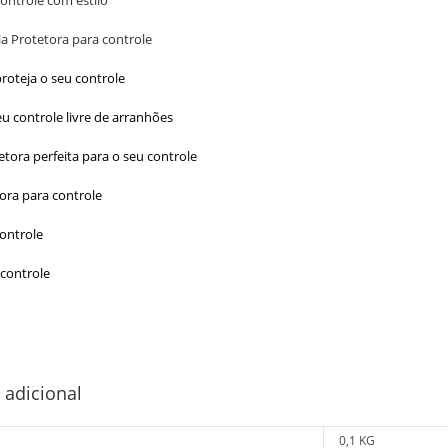
controle
com estilo
la Protetora para controle
proteja o seu controle
u controle livre de arranhões
tetora perfeita para o seu controle
tora para controle
controle
 controle
 adicional
0,1 KG