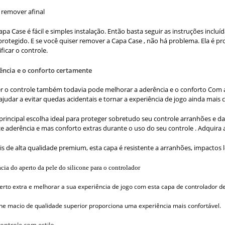
e remover afinal
apa Case é fácil e simples instalação. Então basta seguir as instruções in
protegido. E se você quiser remover a Capa Case , não há problema. Ela é p
ficar o controle.
ência e o conforto certamente
r o controle também todavia pode melhorar a aderência e o conforto Com a
judar a evitar quedas acidentais e tornar a experiência de jogo ainda mais c
principal escolha ideal para proteger sobretudo seu controle arranhões e dano
e aderência e mas conforto extras durante o uso do seu controle . Adquira a
is de alta qualidade premium, esta capa é resistente a arranhões, impactos l
cia do aperto da pele do silicone para o controlador
rto extra e melhorar a sua experiência de jogo com esta capa de controlador de
cone macio de qualidade superior proporciona uma experiência mais confortável.