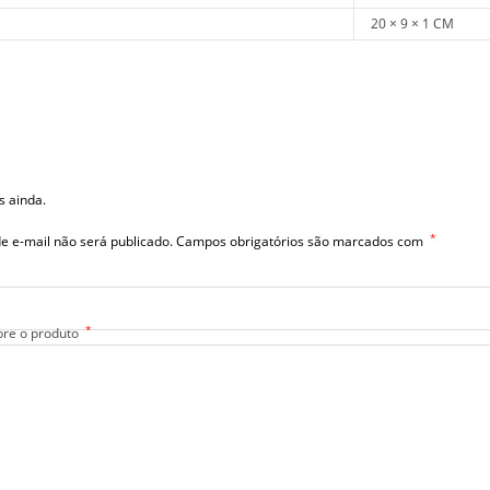
20 × 9 × 1 CM
s ainda.
*
e e-mail não será publicado.
Campos obrigatórios são marcados com
*
bre o produto