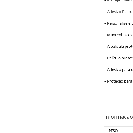
–
Proteja o seu
– Adesivo Pelícu
– Personalize e 
– Mantenha o se
– A película pro
– Película prote
– Adesivo para 
– Proteção para
Informação
PESO