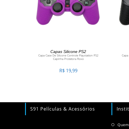
ADICIONAR AO CARRINHO
Capas Silicone PS2
Capa Case De Silicone Controle Playstation PS2
Capa 
Capinha Protetora Roxo
R$
19,99
S91 Películas & Acessórios
Insti
Quem