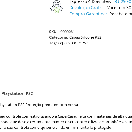
Expresso 4 Dias úteis
:
R$ 29,90
Devolução Grátis:
Você tem 30 
Compra Garantida:
Receba o p
SKU:
s0000081
Categoria:
Capas Silicone PS2
Tag:
Capa Silicone PS2
 Playstation PS2
laystation PS2 Proteção premium com nossa
seu controle com estilo usando a Capa Case. Feita com materiais de alta qua
essoa que deseja certamente manter o seu controle livre de arranhões e da
ar o seu controle como quiser e ainda enfim mantê-lo protegido .