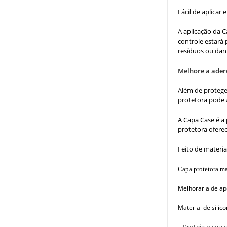
Fácil de aplicar 
A aplicação da C
controle estará 
resíduos ou dani
Melhore a ader
Além de protege
protetora pode a
A Capa Case é a 
protetora oferec
Feito de materia
Capa protetora ma
Melhorar a de ape
Material de sili