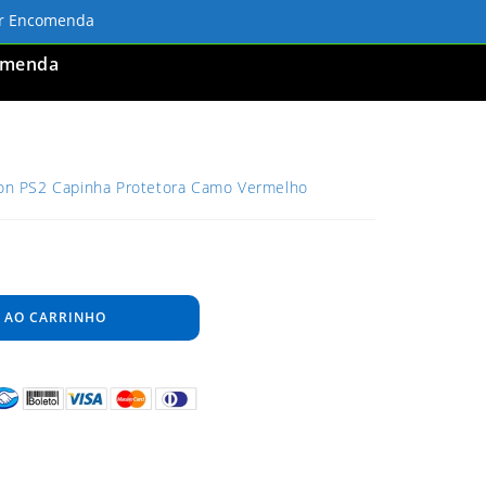
ar Encomenda
omenda
tion PS2 Capinha Protetora Camo Vermelho
 AO CARRINHO