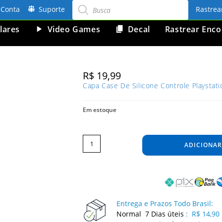
Pesquisar
produtos
Conta
Suporte
Rastre
lares
Video Games
Decal
Rastrear Enc
R$
19,99
Capa Case De Silicone Controle Playsta
Em estoque
Capa
Case
De
ADICIONAR
Silicone
Controle
Playstation
PS2
Capinha
Protetora
Camo
Vermelho
quantidade
Entrega e Prazos Todo Brasil:
Normal 7 Dias úteis
:
R$ 14,90