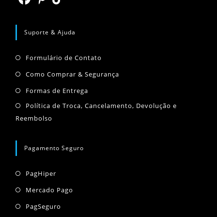
aba
nova
Abre
Abre
Abre
aba
em
em
em
Suporte & Ajuda
uma
uma
uma
Abre
nova
nova
nova
Formulário de Contato
em
aba
aba
aba
Abre
Como Comprar & Segurança
uma
em
Abre
Formas de Entrega
nova
uma
em
Abr
Política de Troca, Cancelamento, Devolução e
aba
nova
uma
Reembolso
em
aba
nova
um
aba
nov
Pagamento Seguro
aba
Abre
PagHiper
em
Abre
Mercado Pago
uma
em
Abre
PagSeguro
nova
uma