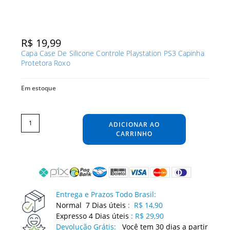
R$
19,99
Capa Case De Silicone Controle Playstation PS3 Capinha
Protetora Roxo
Em estoque
Capa
Case
De
ADICIONAR AO
Silicone
Controle
Playstation
CARRINHO
PS3
Capinha
Protetora
Roxo
quantidade
Entrega e Prazos Todo Brasil:
Normal 7 Dias úteis
:
R$ 14,90
Expresso 4 Dias úteis
:
R$ 29,90
Devolução Grátis:
Você tem 30 dias a partir