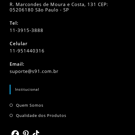
R. Marcondes de Moura e Costa, 131 CEP:
05206180 São Paulo - SP
Tel:
11-3915-3888
Celular
11-951440316
Abre
Email:
em
Abre
suporte@s91.com.br
seu
em
seu
aplicativo
aplicativo
Institucional
Abre
Quem Somos
em
Abre
Qualidade dos Produtos
uma
em
nova
uma