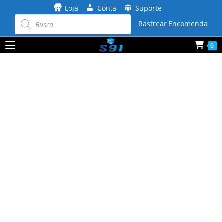
Ir
Loja
Conta
Suporte
para
Pesquisar
produtos
Rastrear Encomenda
o
conteúdo
0