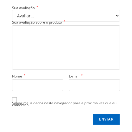
*
Sua avaliação
*
Sua avaliação sobre o produto
*
*
Nome
E-mail
Salvar meus dados neste navegador para a próxima vez que eu
comentar.