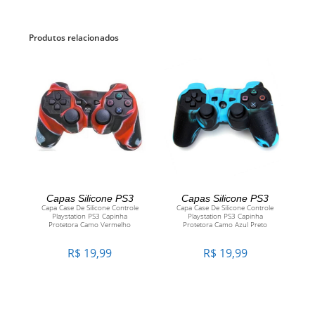
Produtos relacionados
ADICIONAR AO
ADICIONAR AO
Capas Silicone PS3
Capas Silicone PS3
Capa Case De Silicone Controle
Capa Case De Silicone Controle
Playstation PS3 Capinha
Playstation PS3 Capinha
CARRINHO
CARRINHO
Protetora Camo Vermelho
Protetora Camo Azul Preto
R$
19,99
R$
19,99