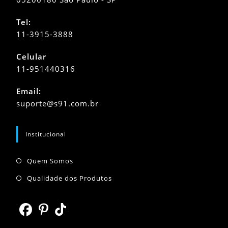
Tel:
11-3915-3888
Celular
11-951440316
Abre
Email:
em
Abre
suporte@s91.com.br
seu
em
seu
aplicativo
aplicativo
Institucional
Abre
Quem Somos
em
Abre
Qualidade dos Produtos
uma
em
nova
uma
aba
nova