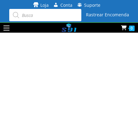
Ir
Loja
Conta
Suporte
para
Pesquisar
produtos
Rastrear Encomenda
o
conteúdo
0