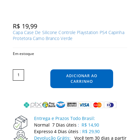
R$
19,99
Capa Case De Silicone Controle Playstation PS4 Capinha
Protetora Camo Branco Verde
Em estoque
Capa
Case
De
ADICIONAR AO
Silicone
Controle
Playstation
CARRINHO
PS4
Capinha
Protetora
Camo
Branco
Verde
quantidade
Entrega e Prazos Todo Brasil:
Normal 7 Dias úteis
:
R$ 14,90
Expresso 4 Dias úteis
:
R$ 29,90
Devolução Grátis:
Você tem 30 dias a partir