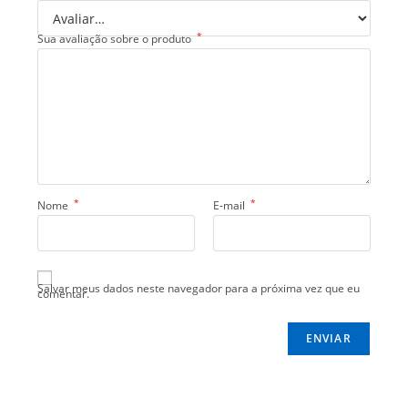
*
Sua avaliação sobre o produto
*
*
Nome
E-mail
Salvar meus dados neste navegador para a próxima vez que eu
comentar.