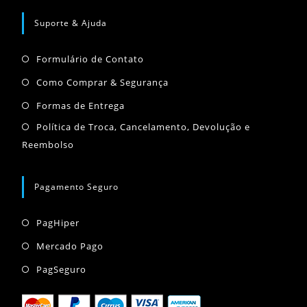
Abre
Abre
Abre
aba
em
em
em
Suporte & Ajuda
uma
uma
uma
Abre
nova
nova
nova
Formulário de Contato
em
aba
aba
aba
Abre
Como Comprar & Segurança
uma
em
Abre
Formas de Entrega
nova
uma
em
Abr
Política de Troca, Cancelamento, Devolução e
aba
nova
uma
Reembolso
em
aba
nova
um
aba
nov
Pagamento Seguro
aba
Abre
PagHiper
em
Abre
Mercado Pago
uma
em
Abre
PagSeguro
nova
uma
em
aba
nova
uma