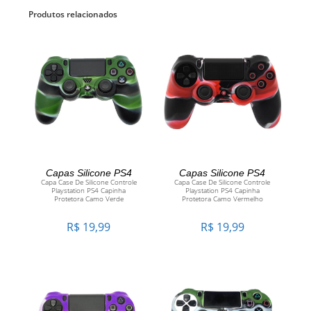
Produtos relacionados
ADICIONAR AO
ADICIONAR AO
Capas Silicone PS4
Capas Silicone PS4
Capa Case De Silicone Controle
Capa Case De Silicone Controle
Playstation PS4 Capinha
Playstation PS4 Capinha
CARRINHO
CARRINHO
Protetora Camo Verde
Protetora Camo Vermelho
R$
19,99
R$
19,99