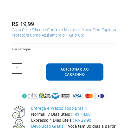
R$
19,99
Capa Case Silicone Controle Microsoft Xbox One Capinha
Protetora Camo Azul amarelo + Grip Cor
Em estoque
Capa
Case
Silicone
ADICIONAR AO
Controle
Microsoft
Xbox
CARRINHO
One
Capinha
Protetora
Camo
Azul
amarelo
+
Grip
Cor
quantidade
Entrega e Prazos Todo Brasil:
Normal 7 Dias úteis
:
R$ 14,90
Expresso 4 Dias úteis
:
R$ 29,90
Devolução Grátis:
Você tem 30 dias a partir