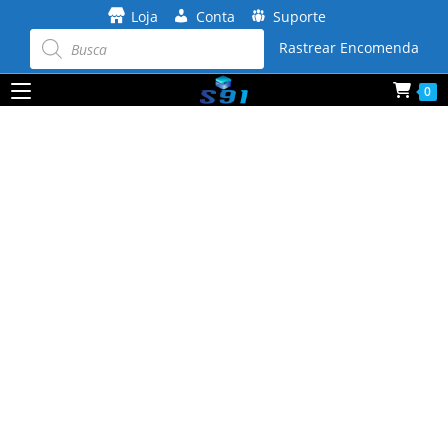
Ir
Loja
Conta
Suporte
para
Pesquisar
produtos
Rastrear Encomenda
o
conteúdo
0