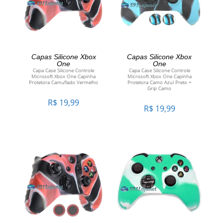
ADICIONAR AO
ADICIONAR AO
Capas Silicone Xbox
Capas Silicone Xbox
One
One
Capa Case Silicone Controle
Capa Case Silicone Controle
CARRINHO
CARRINHO
Microsoft Xbox One Capinha
Microsoft Xbox One Capinha
Protetora Camuflado Vermelho
Protetora Camo Azul Preto +
Grip Camo
R$
19,99
R$
19,99