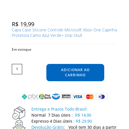
R$
19,99
Capa Case Silicone Controle Microsoft Xbox One Capinha
Protetora Camo Azul Verde+ Grip Skull
Em estoque
Capa
Case
Silicone
ADICIONAR AO
Controle
Microsoft
Xbox
CARRINHO
One
Capinha
Protetora
Camo
Azul
Verde+
Grip
Skull
quantidade
Entrega e Prazos Todo Brasil:
Normal 7 Dias úteis
:
R$ 14,90
Expresso 4 Dias úteis
:
R$ 29,90
Devolução Grátis:
Você tem 30 dias a partir