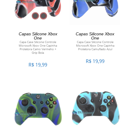
ADICIONAR AO
ADICIONAR AO
Capas Silicone Xbox
Capas Silicone Xbox
One
One
Capa Case Silicone Controle
Capa Case Silicone Controle
CARRINHO
CARRINHO
Microsoft Xbox One Capinha
Microsoft Xbox One Capinha
Protetora Camo Vermeho +
Protetora Camuflado Azul
Grip Bola
R$
19,99
R$
19,99