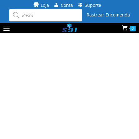
Ir
Loja
Conta
Suporte
para
Pesquisar
produtos
Rastrear Encomenda
o
conteúdo
0