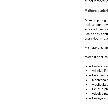
quiser remover a
Melhore a aderê
Além de proteger
pode ajudar a ev
sobretudo seu co
uso do seu contr
arranhões, impac
Melhorar a de ape
Material de sili
–
Proteja o s
– Adesivo Pel
– Personalize
– Mantenha o
– A película 
– Película pr
– Adesivo par
– Proteção pa