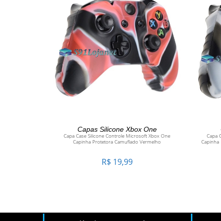
ADICIONAR AO CARRINHO
Capas Silicone Xbox One
Capa Case Silicone Controle Microsoft Xbox One
Capa C
Capinha Protetora Camuflado Vermelho
Capinha 
R$
19,99