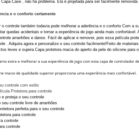
 Capa Case , não há problema. Ela é projetada para ser facilmente removida s
ncia e o conforto certamente
 o controle também todavia pode melhorar a aderência e o conforto Com a su
itar quedas acidentais e tornar a experiência de jogo ainda mais confortável.
ntrole arranhões e danos. Fácil de aplicar e remover, pois essa película prot
ole . Adquira agora e personalize o seu controle facilmente!
Feito de materiais
tos leves e sujeira.
Capa protetora macia do aperto da pele do silicone para o
rto extra e melhorar a sua experiência de jogo com esta capa de controlador de
cone macio de qualidade superior proporciona uma experiência mais confortável.
eu controle com estilo
ícula Protetora para controle
 e proteja o seu controle
 seu controle livre de arranhões
protetora perfeita para o seu controle
otetora para controle
a controle
ra controle