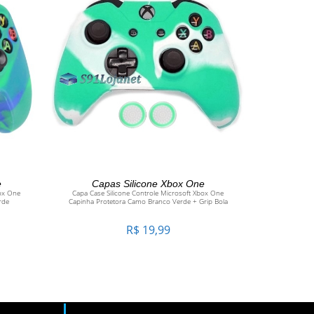
O
ADICIONAR AO CARRINHO
e
Capas Silicone Xbox One
box One
Capa Case Silicone Controle Microsoft Xbox One
rde
Capinha Protetora Camo Branco Verde + Grip Bola
R$
19,99