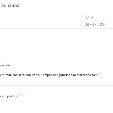
 adicional
0,1 KG
20 × 9 × 1 CM
s ainda.
*
e e-mail não será publicado.
Campos obrigatórios são marcados com
*
bre o produto