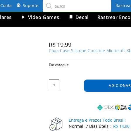
Pesquisar
produtos
Conta
Suporte
Rastre
lares
Video Games
Decal
Rastrear Enc
R$
19,99
Capa Case Silicone Controle Microsoft 
Em estoque
Capa
Case
Silicone
ADICIONAR
Controle
Microsoft
Xbox
One
Capinha
Protetora
Camo
Premio
Black
quantidade
Entrega e Prazos Todo Brasil:
Normal 7 Dias úteis
:
R$ 14,90