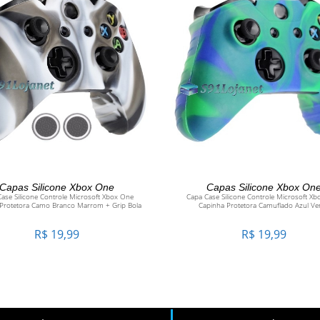
ADICIONAR AO CARRINHO
ADICIONAR AO CARRINH
Capas Silicone Xbox One
Capas Silicone Xbox On
ase Silicone Controle Microsoft Xbox One
Capa Case Silicone Controle Microsoft X
Protetora Camo Branco Marrom + Grip Bola
Capinha Protetora Camuflado Azul Ve
R$
19,99
R$
19,99