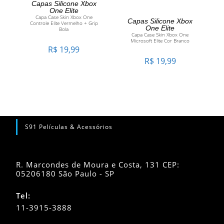
Capas Silicone Xbox
One Elite
ADICIONAR AO
Capa Case Skin Xbox One
CARRINHO
Capas Silicone Xbox
Controle Elite Vermelho + Grip
One Elite
Bola
Capa Case Skin Xbox One
CARRINHO
Microsoft Elite Cor Branco
R$
19,99
R$
19,99
S91 Películas & Acessórios
R. Marcondes de Moura e Costa, 131 CEP:
05206180 São Paulo - SP
Tel:
11-3915-3888