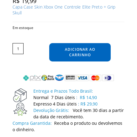
R$
19,99
Capa Case Skin Xbox One Controle Elite Preto + Grip
Skull
Em estoque
Capa
Case
Skin
ADICIONAR AO
Xbox
One
Controle
CARRINHO
Elite
Preto
+
Grip
Skull
quantidade
Entrega e Prazos Todo Brasil:
Normal 7 Dias úteis
:
R$ 14,90
Expresso 4 Dias úteis
:
R$ 29,90
Devolução Grátis:
Você tem 30 dias a partir
da data de recebimento.
Compra Garantida:
Receba o produto ou devolvemos
o dinheiro.