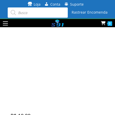
Ir
Loja
Conta
Suporte
para
Pesquisar
produtos
Rastrear Encomenda
o
conteúdo
0