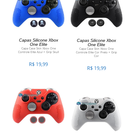
ADICIONAR AO
ADICIONAR AO
Capas Silicone Xbox
Capas Silicone Xbox
One Elite
One Elite
Capa Case Skin Xbox One
Capa Case Skin Xbox One
CARRINHO
CARRINHO
Controle Elite Azul + Grip Skull
Controle Elite Cor Preto + Grip
Cor
R$
19,99
R$
19,99
ADICIONAR AO