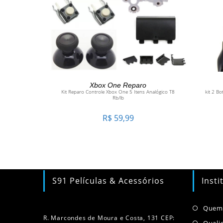
ADICIONAR AO CARRINHO
Xbox One Reparo
Kit Reparo Controle Xbox One 5 Itens Analógico T8
kit 2 B
Rb/lb
R$
59,99
S91 Películas & Acessórios
Insti
Quem
R. Marcondes de Moura e Costa, 131 CEP:
Quali