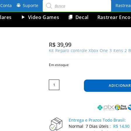
Pesquisar
produtos
Conta
Suporte
Rastre
lares
Video Games
Decal
Rastrear Enc
R$
39,99
Kit Reparo controle Xbox One 3 itens 2 
Em estoque
Kit
Reparo
controle
ADICIONAR
Xbox
One
3
itens
2
Botão
RBLB
+
T8
quantidade
Entrega e Prazos Todo Brasil:
Normal 7 Dias úteis
:
R$ 14,90