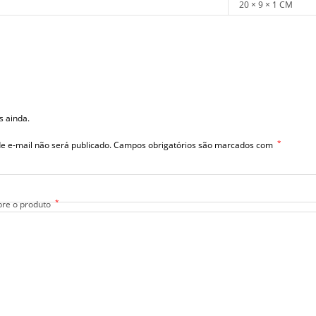
20 × 9 × 1 CM
s ainda.
*
e e-mail não será publicado.
Campos obrigatórios são marcados com
*
bre o produto