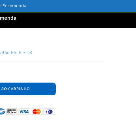
ar Encomenda
omenda
Botão RBLB + T8
 AO CARRINHO