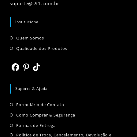
Abre
suporte@s91.com.br
seu
em
seu
aplicativo
aplicativo
Institucional
Abre
Quem Somos
em
Abre
Qualidade dos Produtos
uma
em
nova
uma
aba
nova
Abre
Abre
Abre
aba
em
em
em
Suporte & Ajuda
uma
uma
uma
Abre
nova
nova
nova
Formulário de Contato
em
aba
aba
aba
Abre
Como Comprar & Segurança
uma
em
Abre
Formas de Entrega
nova
uma
em
Abr
Política de Troca, Cancelamento, Devolução e