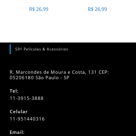
R$
26,99
R$
26,99
S91 Películas & Acessórios
R. Marcondes de Moura e Costa, 131 CEP:
05206180 São Paulo - SP
Tel:
11-3915-3888
Celular
11-951440316
Abre
Email:
em