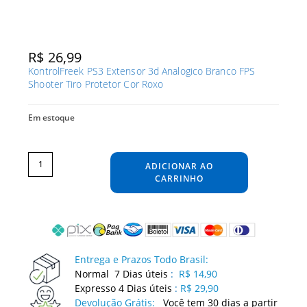
R$
26,99
KontrolFreek PS3 Extensor 3d Analogico Branco FPS
Shooter Tiro Protetor Cor Roxo
Em estoque
KontrolFreek
PS3
Extensor
ADICIONAR AO
3d
Analogico
Branco
CARRINHO
FPS
Shooter
Tiro
Protetor
Cor
Roxo
quantidade
Entrega e Prazos Todo Brasil:
Normal 7 Dias úteis
:
R$ 14,90
Expresso 4 Dias úteis
:
R$ 29,90
Devolução Grátis:
Você tem 30 dias a partir