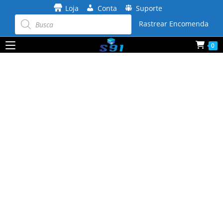
Ir
Loja
Conta
Suporte
para
Pesquisar
produtos
Rastrear Encomenda
o
conteúdo
0