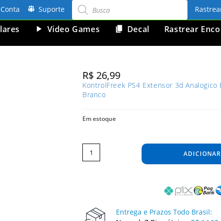
Pesquisar
produtos
Conta
Suporte
Rastre
lares
Video Games
Decal
Rastrear Enc
R$
26,99
KontrolFreek PS4 Extensor 3d Analogico 
Branco
Em estoque
KontrolFreek
PS4
Extensor
ADICIONAR
3d
Analogico
Branco
FPS
Shooter
Tiro
Protetor
Camo
Azul
Branco
quantidade
Entrega e Prazos Todo Brasil: