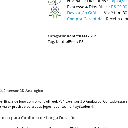
Normal 7 Dias úteis
:
R$ 14,90
Expresso 4 Dias úteis
:
R$ 29,90
Devolução Grátis:
Você tem 30 
Compra Garantida:
Receba o p
Categoria:
KontrolFreek PS4
Tag:
KontrolFreek PS4
S4 Extensor 3D Analógico
eriência de jogo com o KontrolFreek PS4 Extensor 3D Analógico. Contudo esse ac
e maior precisão para seus jogos favoritos no PlayStation 4.
mico para Conforto de Longa Duração: