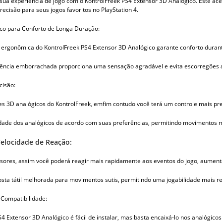
sua experiência de jogo com o KontrolFreek PS4 Extensor 3D Analógico. Este aces
recisão para seus jogos favoritos no PlayStation 4.
co para Conforto de Longa Duração:
ergonômica do KontrolFreek PS4 Extensor 3D Analógico garante conforto durant
ência emborrachada proporciona uma sensação agradável e evita escorregões a
cisão:
s 3D analógicos do KontrolFreek, emfim contudo você terá um controle mais pr
lidade dos analógicos de acordo com suas preferências, permitindo movimentos m
elocidade de Reação:
sores, assim você poderá reagir mais rapidamente aos eventos do jogo, aumen
ta tátil melhorada para movimentos sutis, permitindo uma jogabilidade mais r
e Compatibilidade:
4 Extensor 3D Analógico é fácil de instalar, mas basta encaixá-lo nos analógicos 