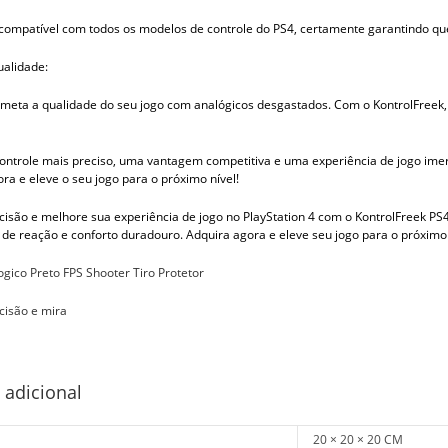
compatível com todos os modelos de controle do PS4, certamente garantindo que
ualidade:
meta a qualidade do seu jogo com analógicos desgastados. Com o KontrolFreek, v
ontrole mais preciso, uma vantagem competitiva e uma experiência de jogo imer
ra e eleve o seu jogo para o próximo nível!
isão e melhore sua experiência de jogo no PlayStation 4 com o KontrolFreek PS
de reação e conforto duradouro. Adquira agora e eleve seu jogo para o próximo 
gico Preto FPS Shooter Tiro Protetor
cisão e mira
 adicional
20 × 20 × 20 CM