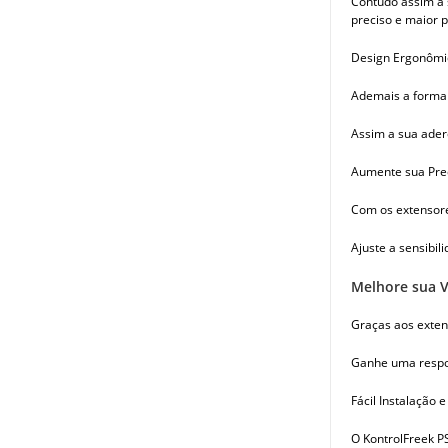
Contudo assim a 
preciso e maior p
Design Ergonômi
Ademais a forma 
Assim a sua ader
Aumente sua Pre
Com os extensore
Ajuste a sensibi
Melhore sua V
Graças aos exten
Ganhe uma respos
Fácil Instalação 
O KontrolFreek PS