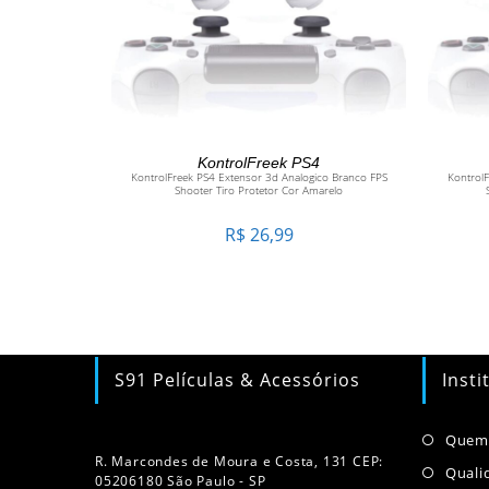
ADICIONAR AO CARRINHO
KontrolFreek PS4
KontrolFreek PS4 Extensor 3d Analogico Branco FPS
KontrolF
Shooter Tiro Protetor Cor Amarelo
R$
26,99
S91 Películas & Acessórios
Insti
Quem
R. Marcondes de Moura e Costa, 131 CEP:
Quali
05206180 São Paulo - SP