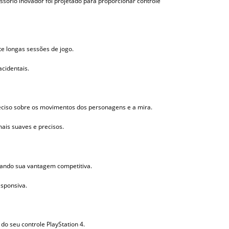
sório inovador foi projetado para proporcionar controle
e longas sessões de jogo.
cidentais.
eciso sobre os movimentos dos personagens e a mira.
ais suaves e precisos.
tando sua vantagem competitiva.
esponsiva.
do seu controle PlayStation 4.