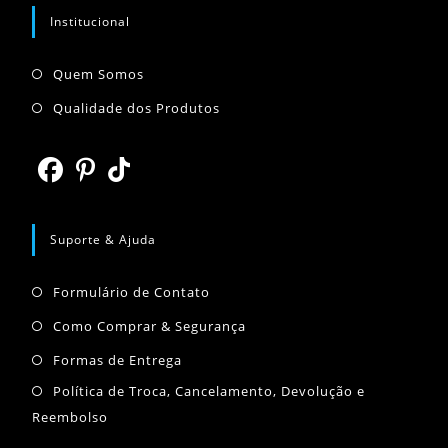
aplicativo
Institucional
Abre
Quem Somos
em
Abre
Qualidade dos Produtos
uma
em
nova
uma
aba
nova
Abre
Abre
Abre
aba
em
em
em
Suporte & Ajuda
uma
uma
uma
Abre
nova
nova
nova
Formulário de Contato
em
aba
aba
aba
Abre
Como Comprar & Segurança
uma
em
Abre
Formas de Entrega
nova
uma
em
Abr
Política de Troca, Cancelamento, Devolução e
aba
nova
uma
Reembolso
em
aba
nova
um