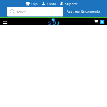
Ir
Loja
Conta
Suporte
para
Pesquisar
produtos
Rastrear Encomenda
o
conteúdo
0