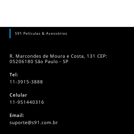
S91 Películas & Acessórios
R. Marcondes de Moura e Costa, 131 CEP:
05206180 São Paulo - SP
Tel:
11-3915-3888
Celular
11-951440316
Abre
Email:
em
Abre
suporte@s91.com.br
seu
em
seu
aplicativo