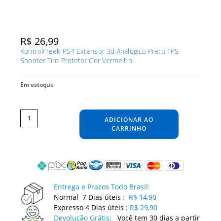
R$
26,99
KontrolFreek PS4 Extensor 3d Analogico Preto FPS
Shooter Tiro Protetor Cor Vermelho
Em estoque
KontrolFreek
PS4
Extensor
ADICIONAR AO
3d
Analogico
Preto
CARRINHO
FPS
Shooter
Tiro
Protetor
Cor
Vermelho
quantidade
Entrega e Prazos Todo Brasil:
Normal 7 Dias úteis
:
R$ 14,90
Expresso 4 Dias úteis
:
R$ 29,90
Devolução Grátis:
Você tem 30 dias a partir