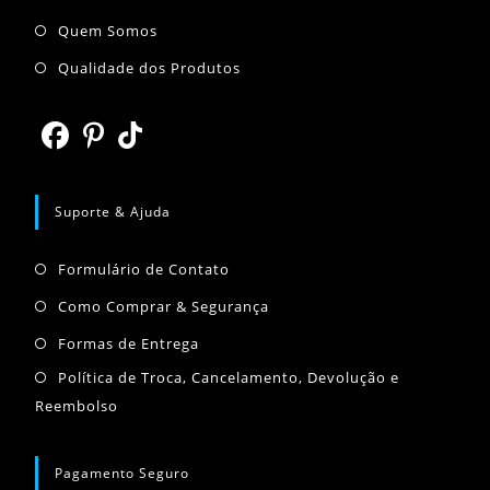
Abre
Quem Somos
em
Abre
Qualidade dos Produtos
uma
em
nova
uma
aba
nova
Abre
Abre
Abre
aba
em
em
em
Suporte & Ajuda
uma
uma
uma
Abre
nova
nova
nova
Formulário de Contato
em
aba
aba
aba
Abre
Como Comprar & Segurança
uma
em
Abre
Formas de Entrega
nova
uma
em
Abr
Política de Troca, Cancelamento, Devolução e
aba
nova
uma
Reembolso
em
aba
nova
um
aba
nov
Pagamento Seguro