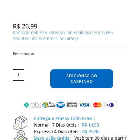
R$
26,99
KontrolFreek PS5 Extensor 3d Analogico Preto FPS
Shooter Tiro Protetor Cor Laranja
Em estoque
KontrolFreek
PS5
Extensor
ADICIONAR AO
3d
Analogico
Preto
CARRINHO
FPS
Shooter
Tiro
Protetor
Cor
Laranja
quantidade
Entrega e Prazos Todo Brasil:
Normal 7 Dias úteis
:
R$ 14,90
Expresso 4 Dias úteis
:
R$ 29,90
Devolução Grátis:
Você tem 30 dias a partir