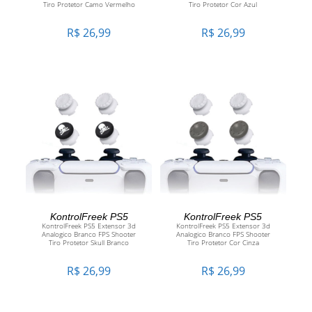
Tiro Protetor Camo Vermelho
Tiro Protetor Cor Azul
R$
26,99
R$
26,99
ADICIONAR AO CARRINHO
ADICIONAR AO CARRINHO
KontrolFreek PS5
KontrolFreek PS5
KontrolFreek PS5 Extensor 3d
KontrolFreek PS5 Extensor 3d
Analogico Branco FPS Shooter
Analogico Branco FPS Shooter
Tiro Protetor Skull Branco
Tiro Protetor Cor Cinza
R$
26,99
R$
26,99