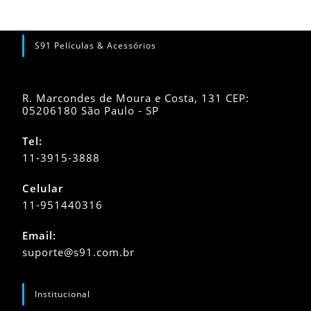
S91 Películas & Acessórios
R. Marcondes de Moura e Costa, 131 CEP:
05206180 São Paulo - SP
Tel:
11-3915-3888
Celular
11-951440316
Abre
Email:
em
Abre
suporte@s91.com.br
seu
em
seu
aplicativo
aplicativo
Institucional