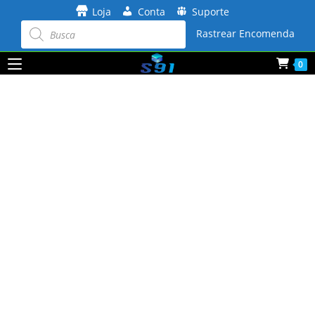
Ir
Loja
Conta
Suporte
para
Pesquisar
produtos
Rastrear Encomenda
o
conteúdo
0