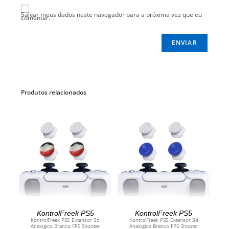
Salvar meus dados neste navegador para a próxima vez que eu
comentar.
Produtos relacionados
ADICIONAR AO CARRINHO
ADICIONAR AO CARRINHO
KontrolFreek PS5
KontrolFreek PS5
KontrolFreek PS5 Extensor 3d
KontrolFreek PS5 Extensor 3d
Analogico Branco FPS Shooter
Analogico Branco FPS Shooter