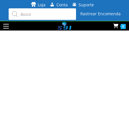
Ir
Loja
Conta
Suporte
para
Pesquisar
produtos
Rastrear Encomenda
o
conteúdo
0