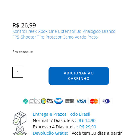
R$
26,99
KontrolFreek Xbox One Extensor 3d Analogico Branco
FPS Shooter Tiro Protetor Camo Verde Preto
Em estoque
KontrolFreek
Xbox
One
ADICIONAR AO
Extensor
3d
Analogico
CARRINHO
Branco
FPS
Shooter
Tiro
Protetor
Camo
Verde
Preto
quantidade
Entrega e Prazos Todo Brasil:
Normal 7 Dias úteis
:
R$ 14,90
Expresso 4 Dias úteis
:
R$ 29,90
Devolução Grátis:
Você tem 30 dias a partir