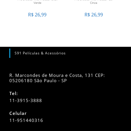
Verde
Cinza
R$
26,99
R$
26,99
S91 Películas & Acessórios
R. Marcondes de Moura e Costa, 131 CEP:
05206180 São Paulo - SP
Tel:
11-3915-3888
Celular
11-951440316
Abre