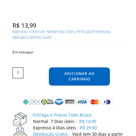
R$
13,99
Adesivo Controle Nintendo Snes Película Protetora
Metalico Brilho Gold
Em estoque
Adesivo
Controle
Nintendo
ADICIONAR AO
Snes
Película
Protetora
CARRINHO
Metalico
Brilho
Gold
quantidade
Entrega e Prazos Todo Brasil:
Normal 7 Dias úteis
:
R$ 14,90
Expresso 4 Dias úteis
:
R$ 29,90
Devolução Grátis:
Você tem 30 dias a partir