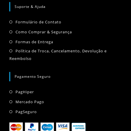
em
em
em
Suporte & Ajuda
uma
uma
uma
Abre
nova
nova
nova
Formulário de Contato
em
aba
aba
aba
Abre
Como Comprar & Segurança
uma
em
Abre
Formas de Entrega
nova
uma
em
Abr
Política de Troca, Cancelamento, Devolução e
aba
nova
uma
Reembolso
em
aba
nova
um
aba
nov
Pagamento Seguro
aba
Abre
PagHiper
em
Abre
Mercado Pago
uma
em
Abre
PagSeguro
nova
uma
em
aba
nova
uma