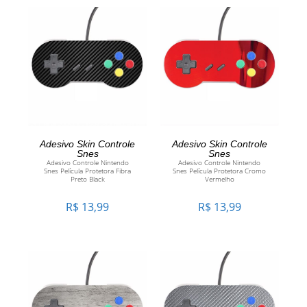
ADICIONAR AO
ADICIONAR AO
Adesivo Skin Controle
Adesivo Skin Controle
Snes
Snes
Adesivo Controle Nintendo
Adesivo Controle Nintendo
CARRINHO
CARRINHO
Snes Película Protetora Fibra
Snes Película Protetora Cromo
Preto Black
Vermelho
R$
13,99
R$
13,99