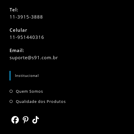
Tel:
11-3915-3888
Celular
11-951440316
Abre
Email:
em
Abre
suporte@s91.com.br
seu
em
seu
aplicativo
aplicativo
Institucional
Abre
Quem Somos
em
Abre
Qualidade dos Produtos
uma
em
nova
uma
aba
nova
Abre
Abre
Abre
aba