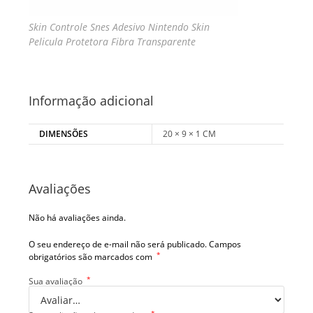
Skin Controle Snes Adesivo Nintendo Skin
Pelicula Protetora Fibra Transparente
Informação adicional
DIMENSÕES
20 × 9 × 1 CM
Avaliações
Não há avaliações ainda.
O seu endereço de e-mail não será publicado.
Campos
*
obrigatórios são marcados com
*
Sua avaliação