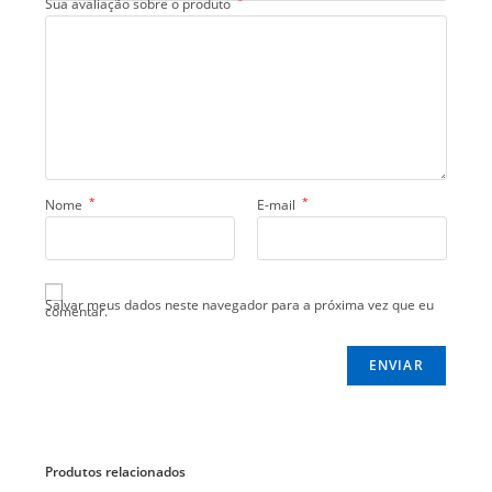
*
Sua avaliação sobre o produto
*
*
Nome
E-mail
Salvar meus dados neste navegador para a próxima vez que eu
comentar.
Produtos relacionados