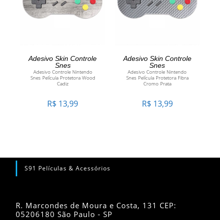
ADICIONAR AO
ADICIONAR AO
Adesivo Skin Controle
Adesivo Skin Controle
Snes
Snes
Adesivo Controle Nintendo
Adesivo Controle Nintendo
CARRINHO
CARRINHO
Snes Película Protetora Wood
Snes Película Protetora Fibra
Cadiz
Cromo Prata
R$
13,99
R$
13,99
S91 Películas & Acessórios
R. Marcondes de Moura e Costa, 131 CEP:
05206180 São Paulo - SP