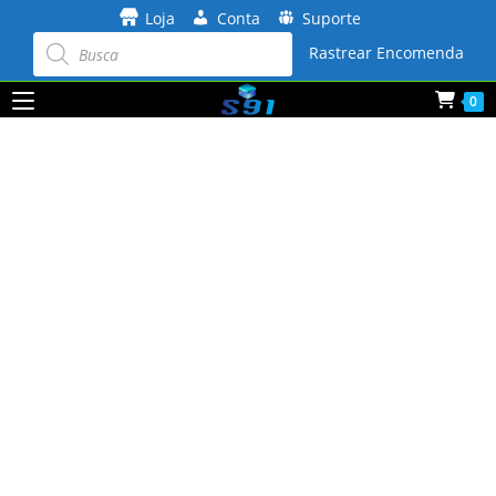
Ir
Loja
Conta
Suporte
para
Pesquisar
produtos
Rastrear Encomenda
o
conteúdo
0