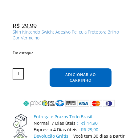
R$
29,99
Skin Nintendo Swicht Adesivo Pelicula Protetora Brilho
Cor Vermelho
Em estoque
Skin
Nintendo
Swicht
ADICIONAR AO
Adesivo
Pelicula
Protetora
CARRINHO
Brilho
Cor
Vermelho
quantidade
Entrega e Prazos Todo Brasil:
Normal 7 Dias úteis
:
R$ 14,90
Expresso 4 Dias úteis
:
R$ 29,90
Devolução Grátis:
Você tem 30 dias a partir