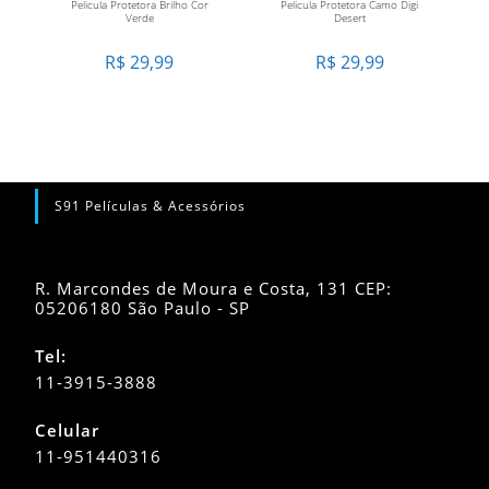
Pelicula Protetora Brilho Cor
Pelicula Protetora Camo Digi
CARRINHO
CARRINHO
Verde
Desert
R$
29,99
R$
29,99
S91 Películas & Acessórios
R. Marcondes de Moura e Costa, 131 CEP:
05206180 São Paulo - SP
Tel:
11-3915-3888
Celular
11-951440316
Abre