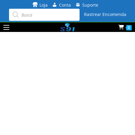
Ir
Loja
Conta
Suporte
para
Pesquisar
produtos
Rastrear Encomenda
o
conteúdo
0