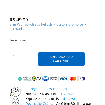
R$
49,99
Skin PS2 Fat Adesivo Pelicula Protetora Cromo Dark
Escovado
Em estoque
Skin
PS2
Fat
ADICIONAR AO
Adesivo
Pelicula
Protetora
CARRINHO
Cromo
Dark
Escovado
quantidade
Entrega e Prazos Todo Brasil:
Normal 7 Dias úteis
:
R$ 14,90
Expresso 4 Dias úteis
:
R$ 29,90
Devolução Grátis:
Você tem 30 dias a partir