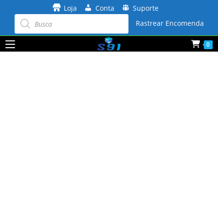
Ir
Loja
Conta
Suporte
para
Pesquisar
produtos
Rastrear Encomenda
o
conteúdo
0