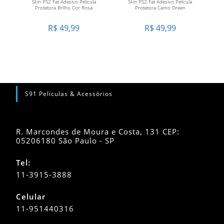
Skin PS2 Fat Adesivo Pelicula
Skin PS2 Fat Adesivo Pelicula
CARRINHO
CARRINHO
Protetora Brilho Cor Rosa
Protetora Camo Green
R$
49,99
R$
49,99
S91 Películas & Acessórios
R. Marcondes de Moura e Costa, 131 CEP:
05206180 São Paulo - SP
Tel:
11-3915-3888
Celular
11-951440316
Abre