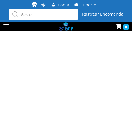
Ir
Loja
Conta
Suporte
para
Pesquisar
produtos
Rastrear Encomenda
o
conteúdo
0