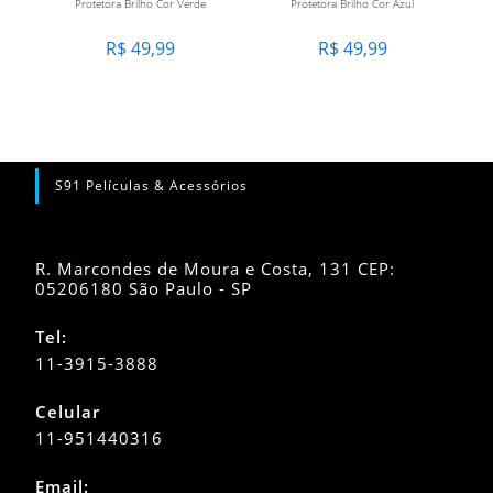
Protetora Brilho Cor Verde
Protetora Brilho Cor Azul
R$
49,99
R$
49,99
S91 Películas & Acessórios
R. Marcondes de Moura e Costa, 131 CEP:
05206180 São Paulo - SP
Tel:
11-3915-3888
Celular
11-951440316
Abre
Email:
em