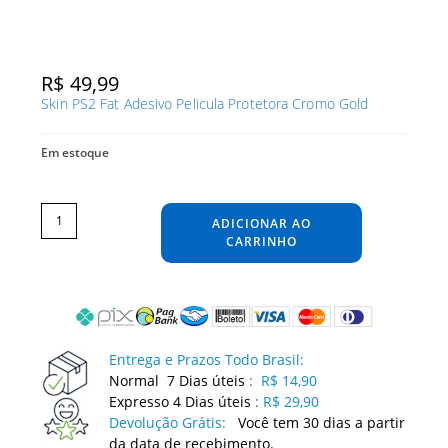
R$
49,99
Skin PS2 Fat Adesivo Pelicula Protetora Cromo Gold
Em estoque
Skin
PS2
Fat
ADICIONAR AO
Adesivo
Pelicula
Protetora
CARRINHO
Cromo
Gold
quantidade
Entrega e Prazos Todo Brasil:
Normal 7 Dias úteis
:
R$ 14,90
Expresso 4 Dias úteis
:
R$ 29,90
Devolução Grátis:
Você tem 30 dias a partir
da data de recebimento.