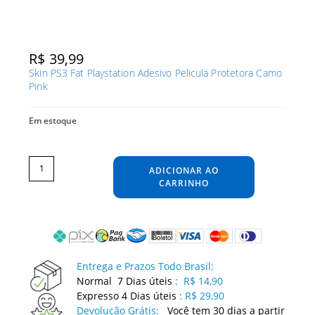
R$
39,99
Skin PS3 Fat Playstation Adesivo Pelicula Protetora Camo
Pink
Em estoque
Skin
PS3
Fat
ADICIONAR AO
Playstation
Adesivo
Pelicula
CARRINHO
Protetora
Camo
Pink
quantidade
Entrega e Prazos Todo Brasil:
Normal 7 Dias úteis
:
R$ 14,90
Expresso 4 Dias úteis
:
R$ 29,90
Devolução Grátis:
Você tem 30 dias a partir