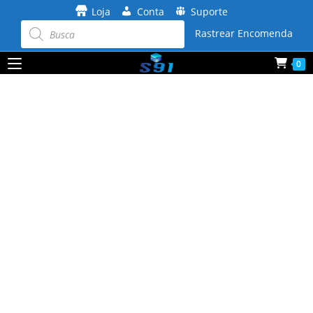
Ir
Loja
Conta
Suporte
para
Pesquisar
produtos
Rastrear Encomenda
o
conteúdo
0