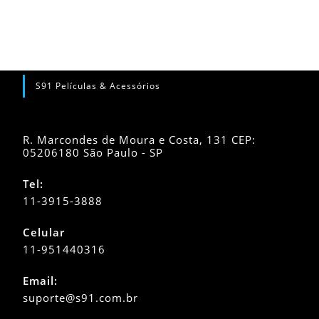
S91 Películas & Acessórios
R. Marcondes de Moura e Costa, 131 CEP:
05206180 São Paulo - SP
Tel:
11-3915-3888
Celular
11-951440316
Abre
Email:
em
Abre
suporte@s91.com.br
seu
em