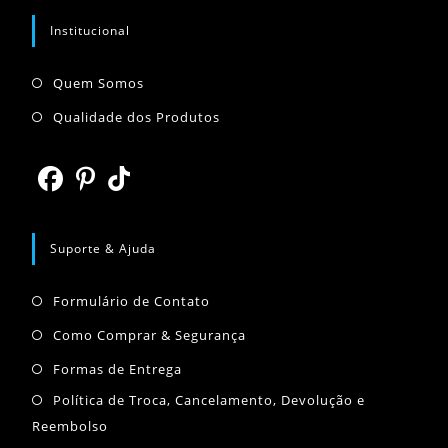
seu
aplicativo
aplicativo
Institucional
Abre
Quem Somos
em
Abre
Qualidade dos Produtos
uma
em
nova
uma
aba
nova
Abre
Abre
Abre
aba
em
em
em
Suporte & Ajuda
uma
uma
uma
Abre
nova
nova
nova
Formulário de Contato
em
aba
aba
aba
Abre
Como Comprar & Segurança
uma
em
Abre
Formas de Entrega
nova
uma
em
Abr
Política de Troca, Cancelamento, Devolução e
aba
nova
uma
Reembolso
em
aba