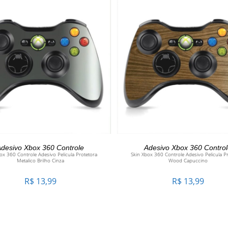
ADICIONAR AO CARRINHO
ADICIONAR AO CARRINH
desivo Xbox 360 Controle
Adesivo Xbox 360 Contro
ox 360 Controle Adesivo Pelicula Protetora
Skin Xbox 360 Controle Adesivo Pelicula P
Metalico Brilho Cinza
Wood Capuccino
R$
13,99
R$
13,99