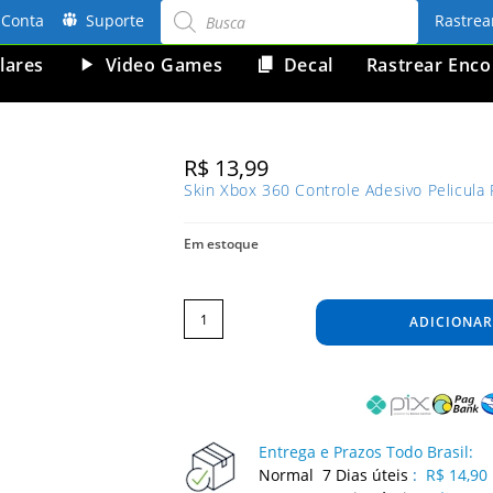
Pesquisar
produtos
Conta
Suporte
Rastre
lares
Video Games
Decal
Rastrear Enc
R$
13,99
Skin Xbox 360 Controle Adesivo Pelicula
Em estoque
Skin
Xbox
360
ADICIONAR
Controle
Adesivo
Pelicula
Protetora
Camo
Digi
Desert
quantidade
Entrega e Prazos Todo Brasil:
Normal 7 Dias úteis
:
R$ 14,90