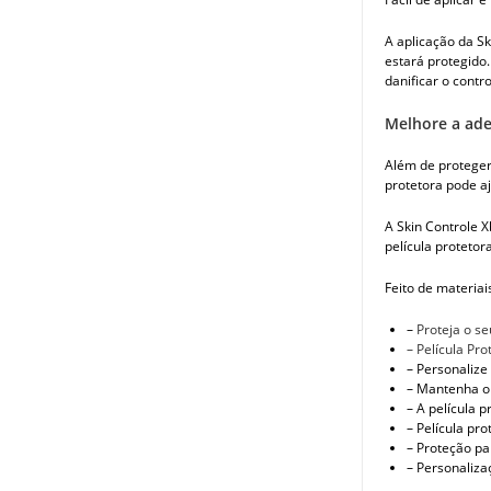
A aplicação da Sk
estará protegido.
danificar o contro
Melhore a ade
Além de proteger
protetora pode aj
A Skin Controle X
película protetor
Feito de materiai
–
Proteja o se
– Película Pr
– Personalize
– Mantenha o 
– A película 
– Película pr
– Proteção pa
– Personaliza