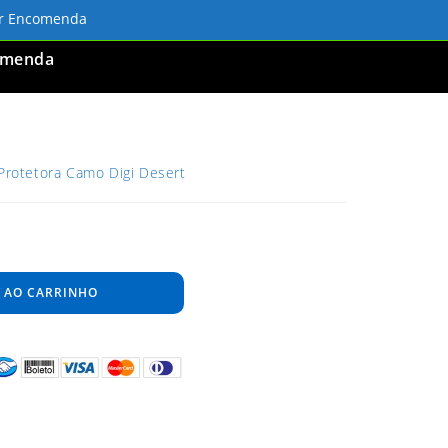
ar Encomenda
omenda
 Protetora Camo Digi Desert
 AO CARRINHO