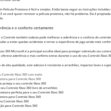
in Película Protetora é fácil e simples. Então basta seguir as instruções inclu
 E se você quiser remover a película protetora, não há problema. Ela é projetad
le.
rência e o conforto certamente
 o Controle também todavia pode melhorar a aderência e o conforto do controle.
udar a evitar quedas acidentais e tornar a experiência de jogo ainda mais confor
box 360 Microsoft é a principal escolha ideal para proteger sobretudo seu contro
a oferece aderência e mas conforto extras durante o uso do seu Controle Xbox 36
s de alta qualidade, este adesivo é resistente a arranhões, impactos leves e sujei
u Controle Xbox 360 com estilo
otetora para Controle Xbox 360
 e proteja o seu controle Xbox 360
seu Controle Xbox 360 livre de arranhões
protetora perfeita para o seu Controle Xbox 360
otetora para Controle Xbox 360
ra Controle Xbox 360
ção para Controle Xbox 360