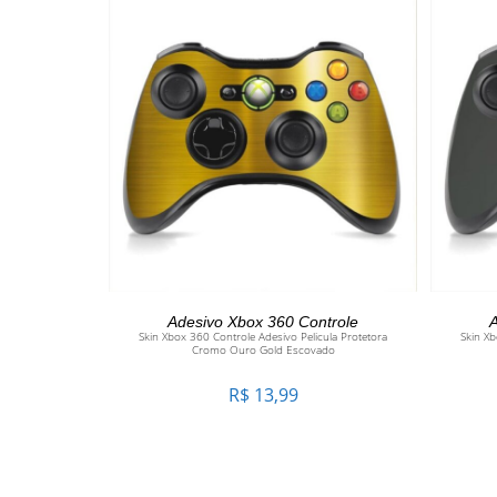
ADICIONAR AO CARRINHO
Adesivo Xbox 360 Controle
A
Skin Xbox 360 Controle Adesivo Pelicula Protetora
Skin Xb
Cromo Ouro Gold Escovado
R$
13,99