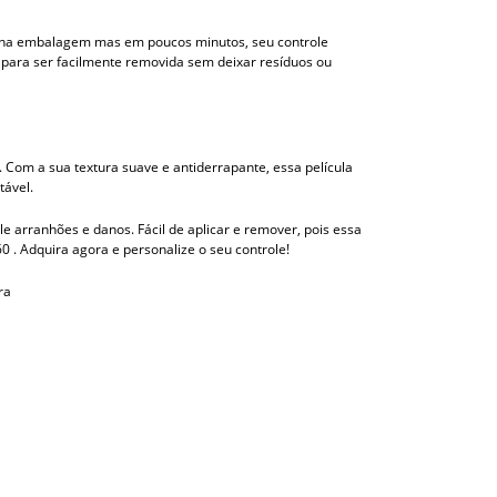
ídas na embalagem mas em poucos minutos, seu controle
a para ser facilmente removida sem deixar resíduos ou
 Com a sua textura suave e antiderrapante, essa película
tável.
le arranhões e danos. Fácil de aplicar e remover, pois essa
0 . Adquira agora e personalize o seu controle!
ra