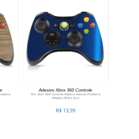
O
ADICIONAR AO CARRINHO
le
Adesivo Xbox 360 Controle
rotetora
Skin Xbox 360 Controle Adesivo Pelicula Protetora
Metalico Brilho Azul
R$
13,99