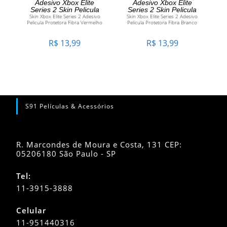
Adesivo Xbox Elite
Adesivo Xbox Elite
Series 2 Skin Pelicula
Series 2 Skin Pelicula
Skin Xbox Elite Series 2 Adesivo
Skin Xbox Elite Series 2 Adesivo
Pelicula Protetora Fibra Vermelho
Pelicula Protetora Fibra Branco
R$
13,99
R$
13,99
S91 Películas & Acessórios
R. Marcondes de Moura e Costa, 131 CEP:
05206180 São Paulo - SP
Tel:
11-3915-3888
Celular
11-951440316