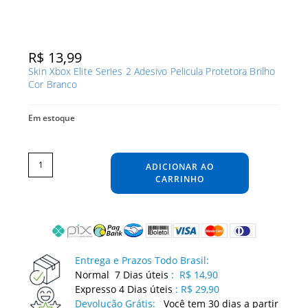
R$
13,99
Skin Xbox Elite Series 2 Adesivo Pelicula Protetora Brilho
Cor Branco
Em estoque
Skin
Xbox
Elite
ADICIONAR AO
Series
2
Adesivo
CARRINHO
Pelicula
Protetora
Brilho
Cor
Branco
quantidade
Entrega e Prazos Todo Brasil:
Normal 7 Dias úteis
:
R$ 14,90
Expresso 4 Dias úteis
:
R$ 29,90
Devolução Grátis:
Você tem 30 dias a partir