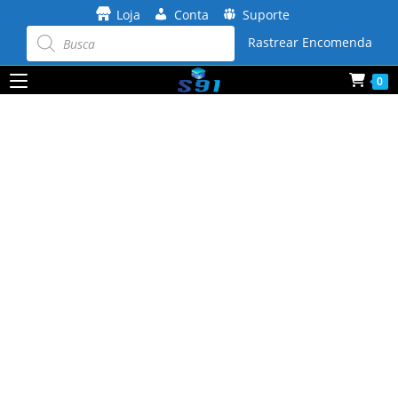
Ir
Loja
Conta
Suporte
para
Pesquisar
produtos
Rastrear Encomenda
o
conteúdo
0