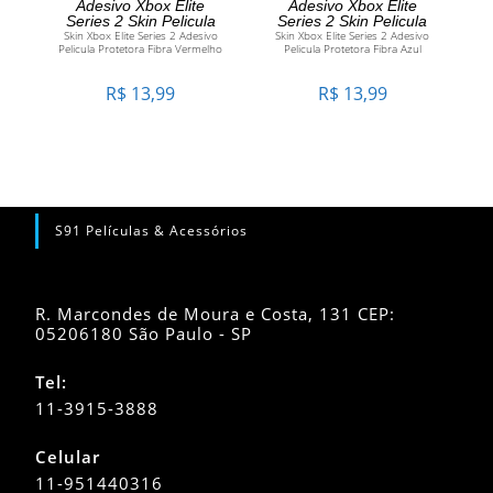
Adesivo Xbox Elite
Adesivo Xbox Elite
Series 2 Skin Pelicula
Series 2 Skin Pelicula
Skin Xbox Elite Series 2 Adesivo
Skin Xbox Elite Series 2 Adesivo
Pelicula Protetora Fibra Vermelho
Pelicula Protetora Fibra Azul
R$
13,99
R$
13,99
S91 Películas & Acessórios
R. Marcondes de Moura e Costa, 131 CEP:
05206180 São Paulo - SP
Tel:
11-3915-3888
Celular
11-951440316