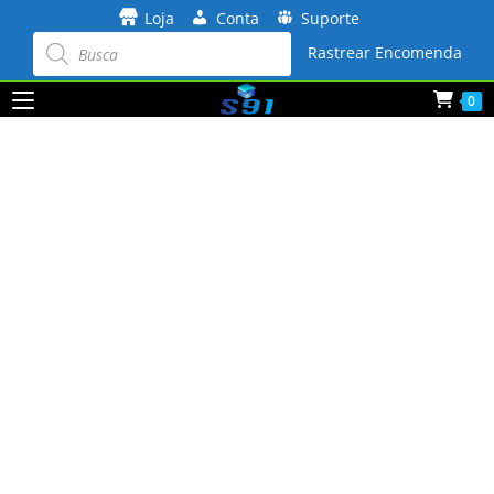
Ir
Loja
Conta
Suporte
para
Pesquisar
produtos
Rastrear Encomenda
o
conteúdo
0