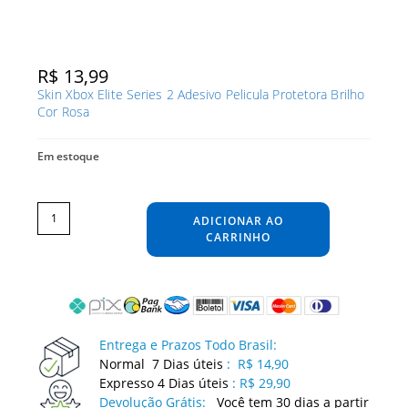
R$
13,99
Skin Xbox Elite Series 2 Adesivo Pelicula Protetora Brilho
Cor Rosa
Em estoque
Skin
Xbox
Elite
ADICIONAR AO
Series
2
Adesivo
CARRINHO
Pelicula
Protetora
Brilho
Cor
Rosa
quantidade
Entrega e Prazos Todo Brasil:
Normal 7 Dias úteis
:
R$ 14,90
Expresso 4 Dias úteis
:
R$ 29,90
Devolução Grátis:
Você tem 30 dias a partir