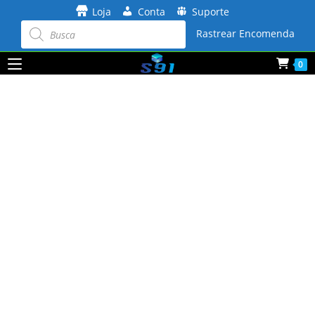
Ir
Loja
Conta
Suporte
para
Pesquisar
produtos
Rastrear Encomenda
o
conteúdo
0