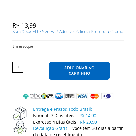
R$
13,99
Skin Xbox Elite Series 2 Adesivo Pelicula Protetora Cromo
Em estoque
Skin
Xbox
Elite
ADICIONAR AO
Series
2
Adesivo
CARRINHO
Pelicula
Protetora
Cromo
quantidade
Entrega e Prazos Todo Brasil:
Normal 7 Dias úteis
:
R$ 14,90
Expresso 4 Dias úteis
:
R$ 29,90
Devolução Grátis:
Você tem 30 dias a partir
da data de recebimento.