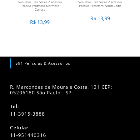
Skin Xbox Elite Series 2 Adesivo
Skin Xbox Elite Series 2 Adesivo
CARRINHO
CARRINHO
Pelicula Protetora Marmore
Pelicula Protetora Wood Cadiz
Carrara
R$
13,99
R$
13,99
S91 Películas & Acessórios
R. Marcondes de Moura e Costa, 131 CEP:
05206180 São Paulo - SP
Tel:
11-3915-3888
Celular
11-951440316