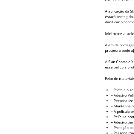
A aplicação da Sk
estará protegido.
danificar o contro
Melhore a ade
Além de proteger
protetora pode aj
A Skin Controle X
essa película pro
Feito de materiai
–
Proteja o s
– Adesivo Pel
– Personalize
– Mantenha o 
– A película 
– Película pr
– Adesivo par
– Proteção pa
– Personaliza