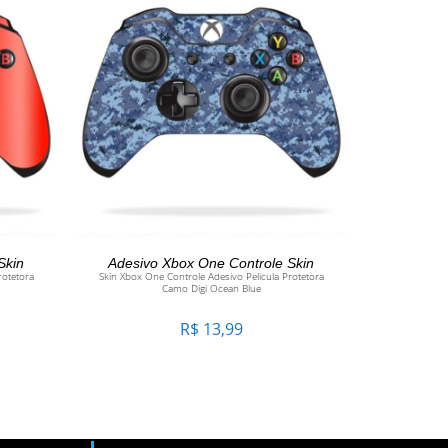
O
ADICIONAR AO CARRINHO
Skin
Adesivo Xbox One Controle Skin
rotetora
Skin Xbox One Controle Adesivo Pelicula Protetora
Camo Digi Ocean Blue
R$
13,99