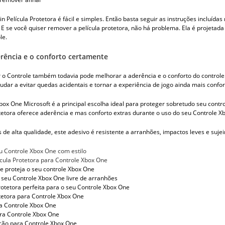
in Película Protetora é fácil e simples. Então basta seguir as instruções inclu
 E se você quiser remover a película protetora, não há problema. Ela é projetad
le.
rência e o conforto certamente
 o Controle também todavia pode melhorar a aderência e o conforto do controle.
udar a evitar quedas acidentais e tornar a experiência de jogo ainda mais confor
box One Microsoft é a principal escolha ideal para proteger sobretudo seu contro
tetora oferece aderência e mas conforto extras durante o uso do seu Controle Xb
s de alta qualidade, este adesivo é resistente a arranhões, impactos leves e sujei
eu Controle Xbox One com estilo
ícula Protetora para Controle Xbox One
 e proteja o seu controle Xbox One
seu Controle Xbox One livre de arranhões
protetora perfeita para o seu Controle Xbox One
otetora para Controle Xbox One
a Controle Xbox One
ra Controle Xbox One
ção para Controle Xbox One