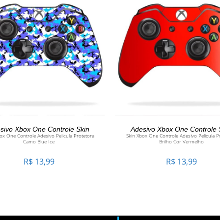
ADICIONAR AO CARRINHO
ADICIONAR AO CARRINH
sivo Xbox One Controle Skin
Adesivo Xbox One Controle 
ox One Controle Adesivo Pelicula Protetora
Skin Xbox One Controle Adesivo Pelicula P
Camo Blue Ice
Brilho Cor Vermelho
R$
13,99
R$
13,99