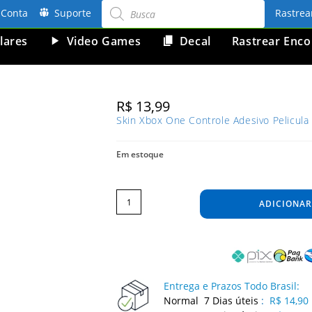
Pesquisar
produtos
Conta
Suporte
Rastre
lares
Video Games
Decal
Rastrear Enc
R$
13,99
Skin Xbox One Controle Adesivo Pelicula 
Em estoque
Skin
Xbox
One
ADICIONAR
Controle
Adesivo
Pelicula
Protetora
Brilho
Cor
Azul
Sky
quantidade
Entrega e Prazos Todo Brasil:
Normal 7 Dias úteis
:
R$ 14,90