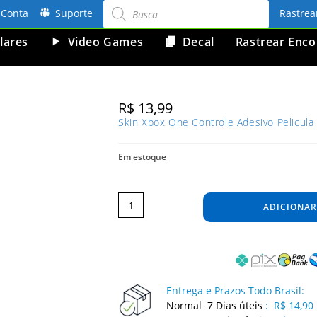
Pesquisar
produtos
Conta
Suporte
Rastre
lares
Video Games
Decal
Rastrear Enc
R$
13,99
Skin Xbox One Controle Adesivo Pelicula
Em estoque
Skin
Xbox
One
ADICIONAR
Controle
Adesivo
Pelicula
Protetora
Camo
Digi
Gray
quantidade
Entrega e Prazos Todo Brasil:
Normal 7 Dias úteis
:
R$ 14,90