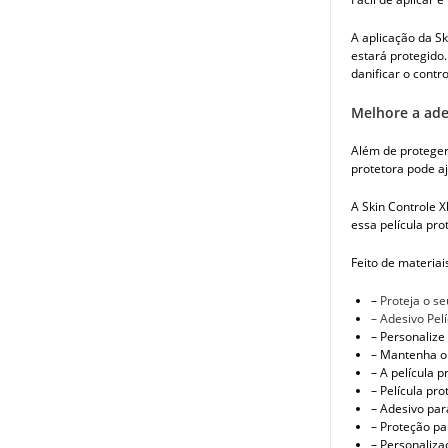
A aplicação da Sk
estará protegido.
danificar o contro
Melhore a ade
Além de proteger
protetora pode aj
A Skin Controle X
essa película pro
Feito de materiai
–
Proteja o s
– Adesivo Pel
– Personalize
– Mantenha o 
– A película 
– Película pr
– Adesivo par
– Proteção pa
– Personaliza