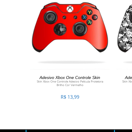
ADICIONAR AO CARRINHO
Adesivo Xbox One Controle Skin
Ade
Skin Xbox One Controle Adesivo Pelicula Protetora
Skin Xb
Brilho Cor Vermelho
R$
13,99