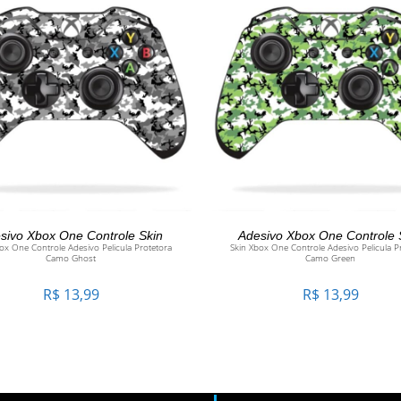
ADICIONAR AO CARRINHO
ADICIONAR AO CARRINH
sivo Xbox One Controle Skin
Adesivo Xbox One Controle 
ox One Controle Adesivo Pelicula Protetora
Skin Xbox One Controle Adesivo Pelicula P
Camo Ghost
Camo Green
R$
13,99
R$
13,99