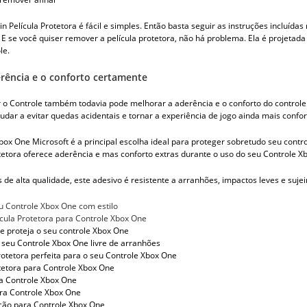
in Película Protetora é fácil e simples. Então basta seguir as instruções inclu
 E se você quiser remover a película protetora, não há problema. Ela é projetad
le.
rência e o conforto certamente
 o Controle também todavia pode melhorar a aderência e o conforto do controle.
udar a evitar quedas acidentais e tornar a experiência de jogo ainda mais confor
box One Microsoft é a principal escolha ideal para proteger sobretudo seu contro
tetora oferece aderência e mas conforto extras durante o uso do seu Controle Xb
s de alta qualidade, este adesivo é resistente a arranhões, impactos leves e sujei
eu Controle Xbox One com estilo
ícula Protetora para Controle Xbox One
 e proteja o seu controle Xbox One
seu Controle Xbox One livre de arranhões
protetora perfeita para o seu Controle Xbox One
otetora para Controle Xbox One
a Controle Xbox One
ra Controle Xbox One
ção para Controle Xbox One