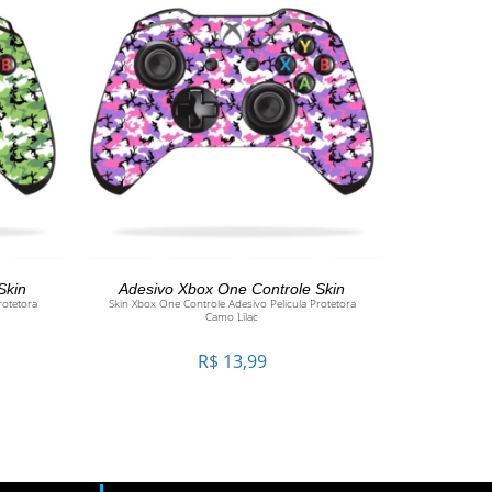
O
ADICIONAR AO CARRINHO
Skin
Adesivo Xbox One Controle Skin
rotetora
Skin Xbox One Controle Adesivo Pelicula Protetora
Camo Lilac
R$
13,99