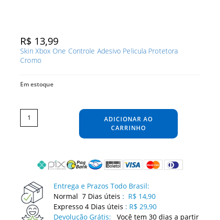
R$
13,99
Skin Xbox One Controle Adesivo Pelicula Protetora
Cromo
Em estoque
Skin
Xbox
One
ADICIONAR AO
Controle
Adesivo
Pelicula
CARRINHO
Protetora
Cromo
quantidade
Entrega e Prazos Todo Brasil:
Normal 7 Dias úteis
:
R$ 14,90
Expresso 4 Dias úteis
:
R$ 29,90
Devolução Grátis:
Você tem 30 dias a partir