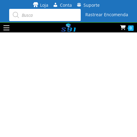
Ir
Loja
Conta
Suporte
para
Pesquisar
produtos
Rastrear Encomenda
o
conteúdo
0