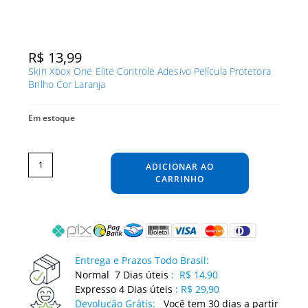
R$
13,99
Skin Xbox One Elite Controle Adesivo Película Protetora
Brilho Cor Laranja
Em estoque
Skin
Xbox
One
ADICIONAR AO
Elite
Controle
Adesivo
CARRINHO
Película
Protetora
Brilho
Cor
Laranja
quantidade
Entrega e Prazos Todo Brasil:
Normal 7 Dias úteis
:
R$ 14,90
Expresso 4 Dias úteis
:
R$ 29,90
Devolução Grátis:
Você tem 30 dias a partir