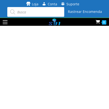
Ir
Loja
Conta
Suporte
para
Pesquisar
produtos
Rastrear Encomenda
o
conteúdo
0