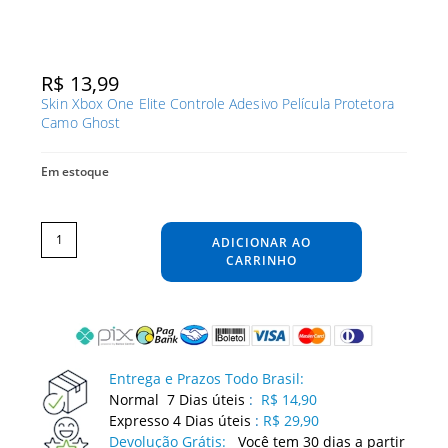
R$
13,99
Skin Xbox One Elite Controle Adesivo Película Protetora
Camo Ghost
Em estoque
Skin
Xbox
One
ADICIONAR AO
Elite
Controle
Adesivo
CARRINHO
Película
Protetora
Camo
Ghost
quantidade
Entrega e Prazos Todo Brasil:
Normal 7 Dias úteis
:
R$ 14,90
Expresso 4 Dias úteis
:
R$ 29,90
Devolução Grátis:
Você tem 30 dias a partir