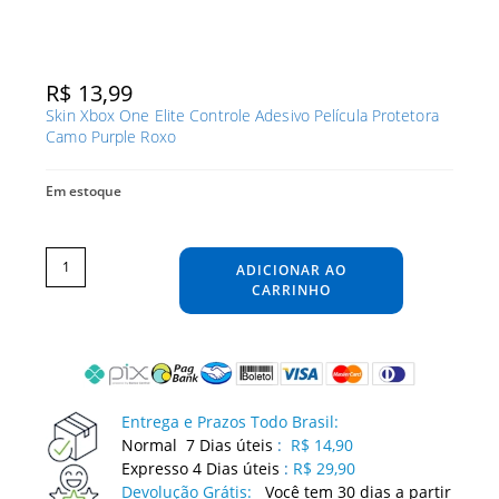
R$
13,99
Skin Xbox One Elite Controle Adesivo Película Protetora
Camo Purple Roxo
Em estoque
Skin
Xbox
One
ADICIONAR AO
Elite
Controle
Adesivo
CARRINHO
Película
Protetora
Camo
Purple
Roxo
quantidade
Entrega e Prazos Todo Brasil:
Normal 7 Dias úteis
:
R$ 14,90
Expresso 4 Dias úteis
:
R$ 29,90
Devolução Grátis:
Você tem 30 dias a partir