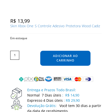
R$
13,99
Skin Xbox One S Controle Adesivo Protetora Wood Cadiz
Em estoque
Skin
Xbox
One
ADICIONAR AO
S
Controle
Adesivo
CARRINHO
Protetora
Wood
Cadiz
quantidade
Entrega e Prazos Todo Brasil:
Normal 7 Dias úteis
:
R$ 14,90
Expresso 4 Dias úteis
:
R$ 29,90
Devolução Grátis:
Você tem 30 dias a partir
da data de recebimento.