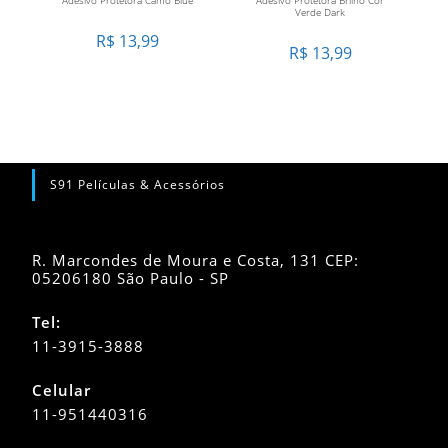
Verde Dark
R$
13,99
R$
13,99
S91 Películas & Acessórios
R. Marcondes de Moura e Costa, 131 CEP:
05206180 São Paulo - SP
Tel:
11-3915-3888
Celular
11-951440316
Abre