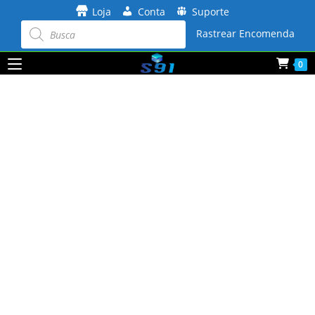
Ir
Loja
Conta
Suporte
para
Pesquisar
produtos
Rastrear Encomenda
o
conteúdo
0