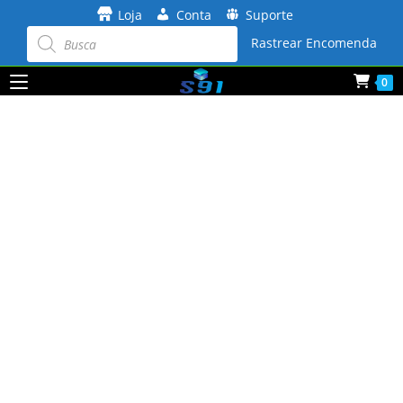
Ir
Loja
Conta
Suporte
para
Pesquisar
produtos
Rastrear Encomenda
o
conteúdo
0