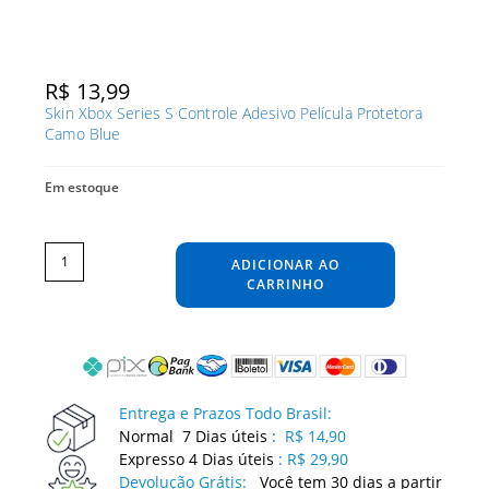
R$
13,99
Skin Xbox Series S Controle Adesivo Película Protetora
Camo Blue
Em estoque
Skin
Xbox
Series
ADICIONAR AO
S
Controle
Adesivo
CARRINHO
Película
Protetora
Camo
Blue
quantidade
Entrega e Prazos Todo Brasil:
Normal 7 Dias úteis
:
R$ 14,90
Expresso 4 Dias úteis
:
R$ 29,90
Devolução Grátis:
Você tem 30 dias a partir